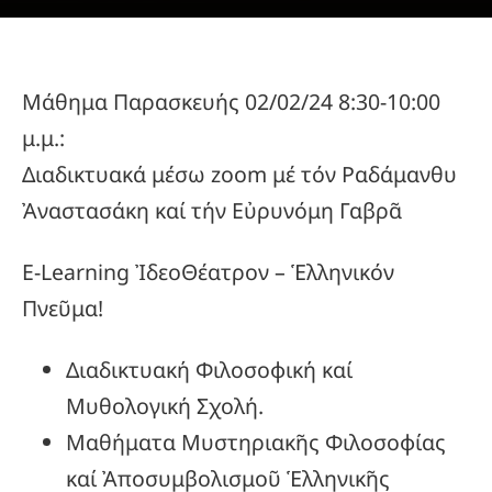
Μάθημα Παρασκευής 02/02/24 8:30-10:00
μ.μ.:
Διαδικτυακά μέσω zoom μέ τόν Ραδάμανθυ
Ἀναστασάκη καί τήν Εὐρυνόμη Γαβρᾶ
E-Learning ἸδεοΘέατρον – Ἑλληνικόν
Πνεῦμα!
Διαδικτυακή Φιλοσοφική καί
Μυθολογική Σχολή.
Μαθήματα Μυστηριακῆς Φιλοσοφίας
καί Ἀποσυμβολισμοῦ Ἑλληνικῆς