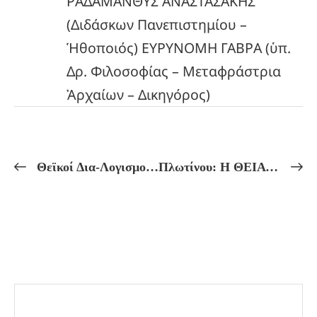
ΡΑΔΑΜΑΝΘΥΣ ΑΝΑΣΤΑΣΑΚΗΣ
(Διδάσκων Πανεπιστημίου –
Ἡθοποιός) ΕΥΡΥΝΟΜΗ ΓΑΒΡΑ (ὑπ.
Δρ. Φιλοσοφίας – Μεταφράστρια
Ἀρχαίων – Δικηγόρος)
Θεϊκοί Δια-Λογισμοί!ΜΥΣΤΗΡΙΑΚΗ ΕΡΜΗΝΕΙΑ ΤΗΣ ΘΕΑΣ ΗΡΑΣ ΚΑΙ ΔΙΑΛΟΓΙΣΤΙΚΗ ΤΕΛΕΤΗ!
Πλωτίνου: Η ΘΕΙΑ ΔΗΜΙΟΥΓΙΑ ΜΟΡΦΩΝ ΚΑΙ ΣΥΝΕΙΔΗΣΕΩΝ!Πλατωνική Ἀκαδημία Ἰδεοθέατρου – Ἑλληνικοῦ Πνεύματος!