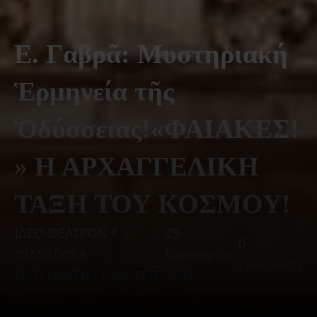
Ε. Γαβρᾶ: Μυστηριακή
Ἑρμηνεία τῆς
Ὀδύσσειας!«ΦΑΙΑΚΕΣ!
» Η ΑΡΧΑΓΓΕΛΙΚΗ
ΤΑΞΗ ΤΟΥ ΚΟΣΜΟΥ!
ΙΔΕΟ-ΘΕΑΤΡΟΝ *
29
0
ΦΙΛΟΣΟΦΙΑ -
Ιανουαρίου,
comments
ΕΚΠΑΙΔΕΥΣΗ - ΕΚΔΟΣΕΙΣ
2024