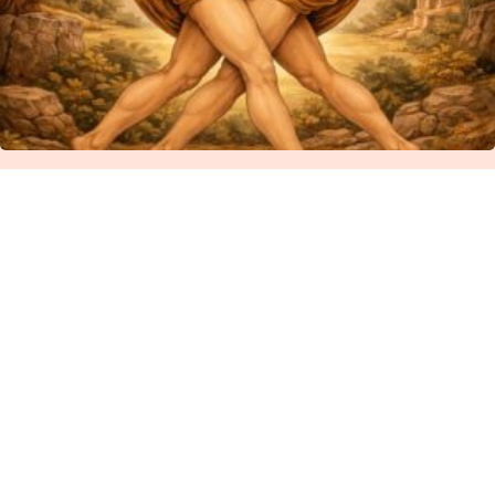
ΘΕΟΥΡΓΙΚΗ ΙΕΡΟΓΑΜΙΑ! Ἡ
ἕνωσις τοῦ ἀνθρώπου μὲ τὸν
Δημιουργό!
Σάββατο 7 Μαρτίου 2026 | 19:00 ΘΕΟΥΡΓΙΚΗ
ΙΕΡΟΓΑΜΙΑ! Ἡ ἕνωσις…