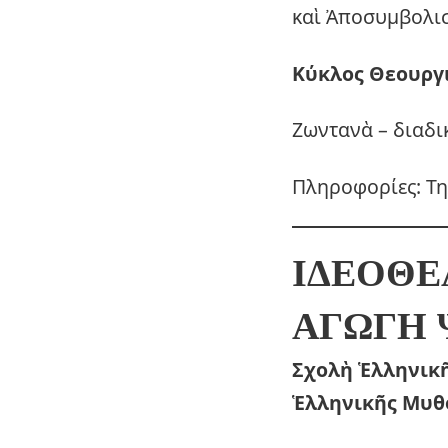
καὶ Ἀποσυμβολι
Κύκλος Θεουργ
Ζωντανὰ – διαδ
Πληροφορίες: Τη
ΙΔΕΟΘΕ
ΑΓΩΓΗ
Σχολὴ Ἑλληνικ
Ἑλληνικῆς Μυθ