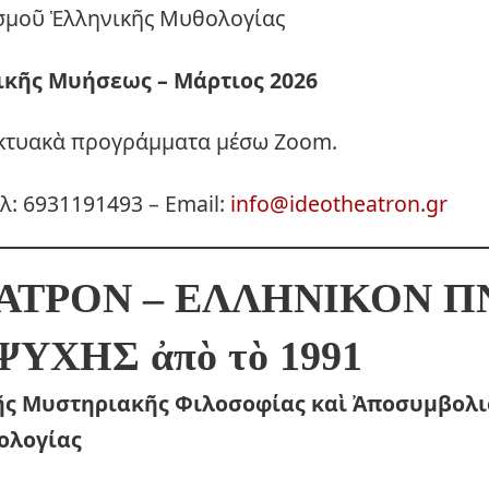
σμοῦ Ἑλληνικῆς Μυθολογίας
ικῆς Μυήσεως – Μάρτιος 2026
ικτυακὰ προγράμματα μέσω Zoom.
λ: 6931191493 – Email:
info@ideotheatron.gr
ΑΤΡΟΝ – ΕΛΛΗΝΙΚΟΝ Π
 ΨΥΧΗΣ
ἀπὸ τὸ 1991
ῆς Μυστηριακῆς Φιλοσοφίας καὶ Ἀποσυμβολ
ολογίας