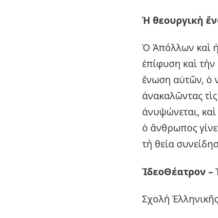
Ἡ θεουργικὴ ἕ
Ὁ Ἀπόλλων καὶ ἡ
ἐπίφυση καὶ τὴν
ἕνωση αὐτῶν, ὁ 
ἀνακαλῶντας τὶς
ἀνυψώνεται, καὶ 
ὁ ἄνθρωπος γίνε
τὴ θεία συνείδησ
ἸδεοΘέατρον – 
Σχολὴ Ἑλληνικῆ