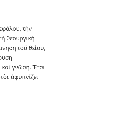
εφάλου, τὴν
τὴ θεουργικὴ
μνηση τοῦ θείου,
ίφυση
 καὶ γνῶση. Ἔτσι
ωτὸς ἀφυπνίζει