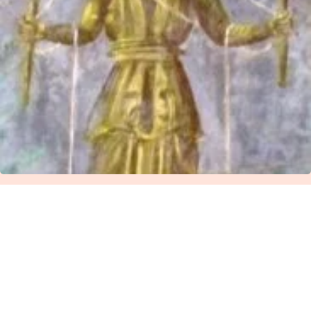
ἸδεοΘέατρον – Ἑλληνικόν
Πνεῦμα Πρόγραμμα Μαθημάτων
ἀπό 26/02 ἔως 02/03
Δευτέρα 26/2/24 8:30-10:00 μ.μ.: Θεουργία –
Μαγεία! Ἰαμβλίχου: «ΠΕΡΙ ΜΥΣΤΗΡΙΩΝ…