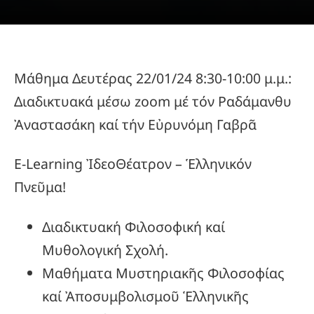
Μάθημα Δευτέρας 22/01/24 8:30-10:00 μ.μ.:
Διαδικτυακά μέσω zoom μέ τόν Ραδάμανθυ
Ἀναστασάκη καί τήν Εὐρυνόμη Γαβρᾶ
E-Learning ἸδεοΘέατρον – Ἑλληνικόν
Πνεῦμα!
Διαδικτυακή Φιλοσοφική καί
Μυθολογική Σχολή.
Μαθήματα Μυστηριακῆς Φιλοσοφίας
καί Ἀποσυμβολισμοῦ Ἑλληνικῆς