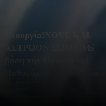
Θεουργία!ΝΟΥΣ ΚΑΙ
ΑΣΤΡΩΟΝ ΣΩΜΑ!Μέ
βάση τήν Ὁρφική καί
Πυθαγόρειο Διδασκαλία.
ΙΔΕΟ-ΘΕΑΤΡΟΝ *
22
0
ΦΙΛΟΣΟΦΙΑ -
Ιανουαρίου,
comments
ΕΚΠΑΙΔΕΥΣΗ - ΕΚΔΟΣΕΙΣ
2024