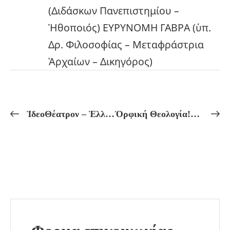
(Διδάσκων Πανεπιστημίου –
Ἡθοποιός) ΕΥΡΥΝΟΜΗ ΓΑΒΡΑ (ὑπ.
Δρ. Φιλοσοφίας – Μεταφράστρια
Ἀρχαίων – Δικηγόρος)
ἸδεοΘέατρον – Ἑλληνικόν Πνεῦμα Πρόγραμμα Μαθημάτων ἀπό 15/01 ἔως 20/01
Ὀρφική Θεολογία!Η ΙΕΡΟΓΑΜΙΑ ΘΕΩΝ ΚΑΙ ΑΝΘΡΩΠΩΝ ΚΑΙ ΤΑ ΔΙΟΝΥΣΙΑΚΑ ΜΥΣΤΗΡΙΑ!