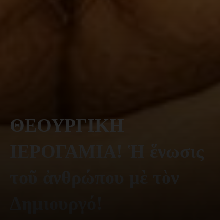
ΘΕΟΥΡΓΙΚΗ
ΙΕΡΟΓΑΜΙΑ! Ἡ ἕνωσις
τοῦ ἀνθρώπου μὲ τὸν
Δημιουργό!