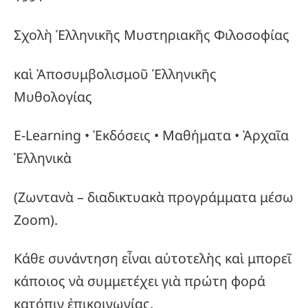
Σχολὴ Ἑλληνικῆς Μυστηριακῆς Φιλοσοφίας
καὶ Ἀποσυμβολισμοῦ Ἑλληνικῆς
Μυθολογίας
E-Learning • Ἐκδόσεις • Μαθήματα • Ἀρχαῖα
Ἑλληνικὰ
(Ζωντανὰ – διαδικτυακὰ προγράμματα μέσω
Zoom).
Κάθε συνάντηση εἶναι αὐτοτελὴς καὶ μπορεῖ
κάποιος νὰ συμμετέχει γιὰ πρώτη φορά
κατόπιν ἐπικοινωνίας.