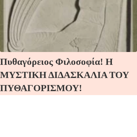
Πυθαγόρειος Φιλοσοφία! Η
ΜΥΣΤΙΚΗ ΔΙΔΑΣΚΑΛΙΑ ΤΟΥ
ΠΥΘΑΓΟΡΙΣΜΟΥ!
«Η ΑΥΤΟΜΥΗΤΙΚΗ ΤΕΧΝΗ ΚΑΙ Ο
ΑΓΑΘΟΔΑΙΜΩΝ!»Νέος Εἰσαγωγικός Κύκλος! Ἀπό
τήν…