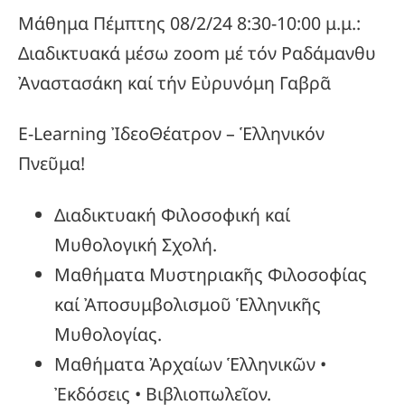
Μάθημα Πέμπτης 08/2/24 8:30-10:00 μ.μ.:
Διαδικτυακά μέσω zoom μέ τόν Ραδάμανθυ
Ἀναστασάκη καί τήν Εὐρυνόμη Γαβρᾶ
E-Learning ἸδεοΘέατρον – Ἑλληνικόν
Πνεῦμα!
Διαδικτυακή Φιλοσοφική καί
Μυθολογική Σχολή.
Μαθήματα Μυστηριακῆς Φιλοσοφίας
καί Ἀποσυμβολισμοῦ Ἑλληνικῆς
Μυθολογίας.
Μαθήματα Ἀρχαίων Ἑλληνικῶν •
Ἐκδόσεις • Βιβλιοπωλεῖον.