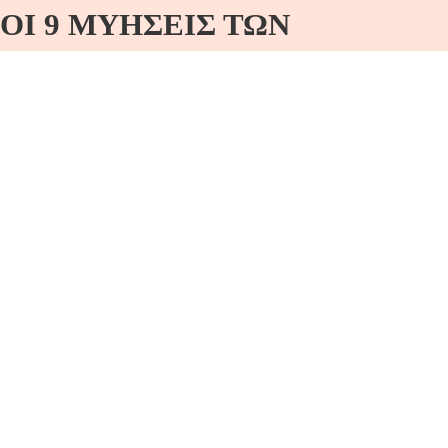
ΟΙ 9 ΜΥΗΣΕΙΣ ΤΩΝ
ΕΛΕΥΣΙΝΙΩΝ ΜΥΣΤΗΡΙΩΝ!
Παρασκευή 10/9/25 21:00 ΟΙ 9 ΜΥΗΣΕΙΣ ΤΩΝ
ΕΛΕΥΣΙΝΙΩΝ ΜΥΣΤΗΡΙΩΝ! Διαδικτυακά…