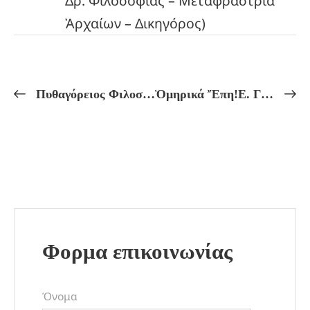
Δρ. Φιλοσοφίας – Μεταφράστρια
Ἀρχαίων – Δικηγόρος)
Πυθαγόρειος Φιλοσοφία!Η ΜΥΣΤΙΚΗ ΔΙΔΑΣΚΑΛΙΑ ΤΟΥ ΠΥΘΑΓΟΡΙΣΜΟΥ!ΑΥΤΟΜΥΗΤΙΚΗ ΚΑΙ ΑΓΑΘΟΔΑΙΜΩΝ!
Ὁμηρικά Ἔπη!Ε. Γαβρᾶ: Μυστηριακή Ἑρμηνεία τῆς Ὀδύσσειας!
Φορμα επικοινωνίας
Όνομα