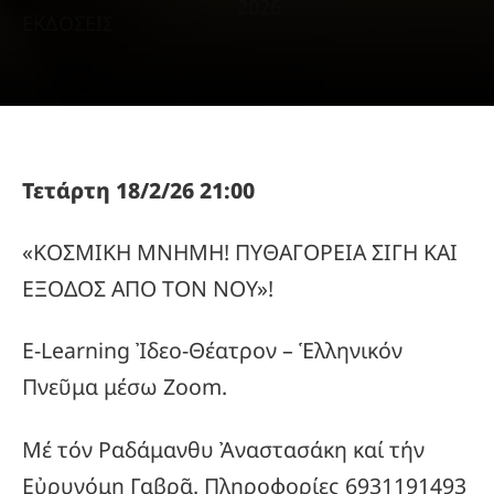
2026
ΕΚΔΟΣΕΙΣ
Τετάρτη 18/2/26 21:00
«ΚΟΣΜΙΚΗ ΜΝΗΜΗ! ΠΥΘΑΓΟΡΕΙΑ ΣΙΓΗ ΚΑΙ
ΕΞΟΔΟΣ ΑΠΟ ΤΟΝ ΝΟΥ»!
E-Learning Ἰδεο-Θέατρον – Ἑλληνικόν
Πνεῦμα μέσω Zoom.
Μέ τόν Ραδάμανθυ Ἀναστασάκη καί τήν
Εὐρυνόμη Γαβρᾶ. Πληροφορίες 6931191493