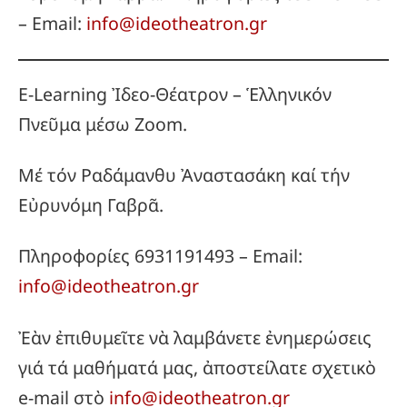
– Email:
info@ideotheatron.gr
E-Learning Ἰδεο-Θέατρον – Ἑλληνικόν
Πνεῦμα μέσω Zoom.
Μέ τόν Ραδάμανθυ Ἀναστασάκη καί τήν
Εὐρυνόμη Γαβρᾶ.
Πληροφορίες 6931191493 – Email:
info@ideotheatron.gr
Ἐὰν ἐπιθυμεῖτε νὰ λαμβάνετε ἐνημερώσεις
γιά τά μαθήματά μας, ἀποστείλατε σχετικὸ
e-mail στὸ
info@ideotheatron.gr