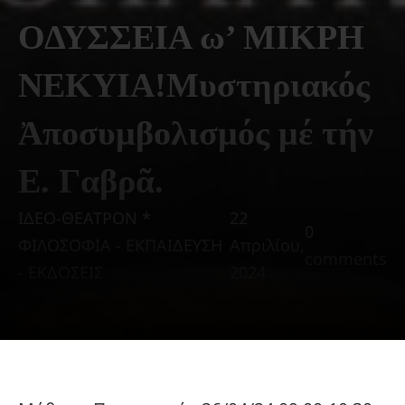
ΟΔΥΣΣΕΙΑ ω’ ΜΙΚΡΗ
ΝΕΚΥΙΑ!Μυστηριακός
Ἀποσυμβολισμός μέ τήν
Ε. Γαβρᾶ.
ΙΔΕΟ-ΘΕΑΤΡΟΝ *
22
0
ΦΙΛΟΣΟΦΙΑ - ΕΚΠΑΙΔΕΥΣΗ
Απριλίου,
comments
- ΕΚΔΟΣΕΙΣ
2024