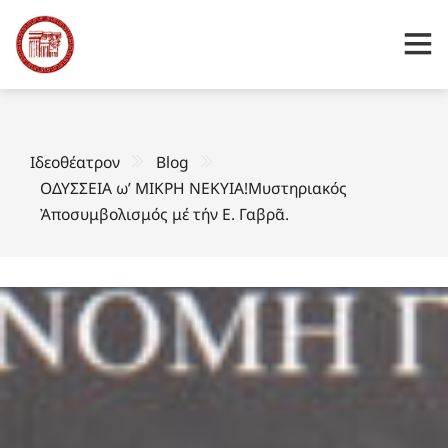
Ιδεοθέατρον
Blog
ΟΔΥΣΣΕΙΑ ω’ ΜΙΚΡΗ ΝΕΚΥΙΑ!Μυστηριακός
Ἀποσυμβολισμός μέ τήν Ε. Γαβρᾶ.