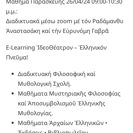
Μάθημα Παρασκευής 26/04/24 09:00-10:30
μ.μ.:
Διαδικτυακά μέσω zoom μέ τόν Ραδάμανθυ
Ἀναστασάκη καί τήν Εὐρυνόμη Γαβρᾶ
E-Learning ἸδεοΘέατρον – Ἑλληνικόν
Πνεῦμα!
Διαδικτυακή Φιλοσοφική καί
Μυθολογική Σχολή.
Μαθήματα Μυστηριακῆς Φιλοσοφίας
καί Ἀποσυμβολισμοῦ Ἑλληνικῆς
Μυθολογίας.
Μαθήματα Ἀρχαίων Ἑλληνικῶν •
Ἐκδόσεις • Βιβλιοπωλεῖον.