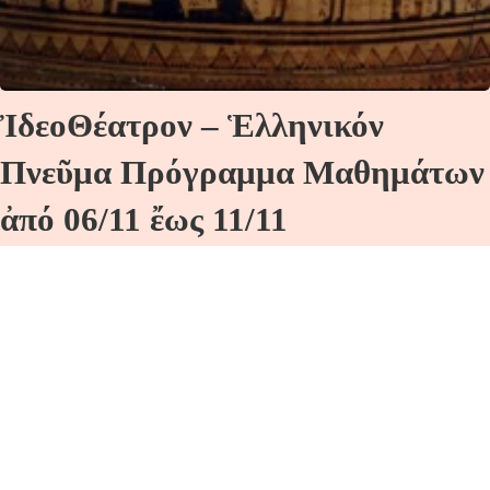
ἸδεοΘέατρον – Ἑλληνικόν
Πνεῦμα Πρόγραμμα Μαθημάτων
ἀπό 06/11 ἔως 11/11
Δευτέρα 06/11 8:30-10:00 μ.μ.: Θεουργία! Μόνο
διαδικτυακά μέσω zoom. Τί…