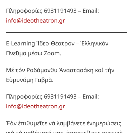
Πληροφορίες 6931191493 – Email:
info@ideotheatron.gr
E-Learning Ἰδεο-Θέατρον – Ἑλληνικόν
Πνεῦμα μέσω Zoom.
Μέ τόν Ραδάμανθυ Ἀναστασάκη καί τήν
Εὐρυνόμη Γαβρᾶ.
Πληροφορίες 6931191493 – Email:
info@ideotheatron.gr
Ἐὰν ἐπιθυμεῖτε νὰ λαμβάνετε ἐνημερώσεις
γιά τά μαθήματά μας, ἀποστείλατε σχετικὸ