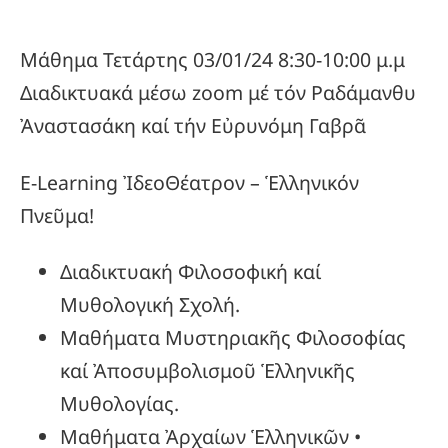
Μάθημα Τετάρτης 03/01/24 8:30-10:00 μ.μ
Διαδικτυακά μέσω zoom μέ τόν Ραδάμανθυ
Ἀναστασάκη καί τήν Εὐρυνόμη Γαβρᾶ
E-Learning ἸδεοΘέατρον – Ἑλληνικόν
Πνεῦμα!
Διαδικτυακή Φιλοσοφική καί
Μυθολογική Σχολή.
Μαθήματα Μυστηριακῆς Φιλοσοφίας
καί Ἀποσυμβολισμοῦ Ἑλληνικῆς
Μυθολογίας.
Μαθήματα Ἀρχαίων Ἑλληνικῶν •