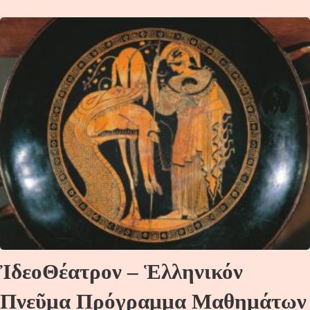
ἸδεοΘέατρον – Ἑλληνικόν
Πνεῦμα Πρόγραμμα Μαθημάτων