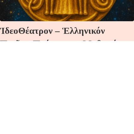
ἸδεοΘέατρον – Ἑλληνικόν
Πνεῦμα Πρόγραμμα Μαθημάτων
ἀπό 15/09 ἔως 21/09
Δευτέρα 15/09/2025 21:00 Η ΘΕΑ ΕΚΑΤΗ!
ΔΙΟΡΑΣΗ ΚΑΙ ΔΙΑΙΣΘΗΣΗ! Εὐλογεῖτε…