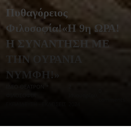
Πυθαγόρειος
Φιλοσοφία!«Η 9η ΩΡΑ!
Η ΣΥΝΑΝΤΗΣΗ ΜΕ
ΤΗΝ ΟΥΡΑΝΙΑ
ΝΥΜΦΗ!»
ΙΔΕΟ-ΘΕΑΤΡΟΝ *
2
0
ΦΙΛΟΣΟΦΙΑ -
Ιανουαρίου,
comments
ΕΚΠΑΙΔΕΥΣΗ - ΕΚΔΟΣΕΙΣ
2024