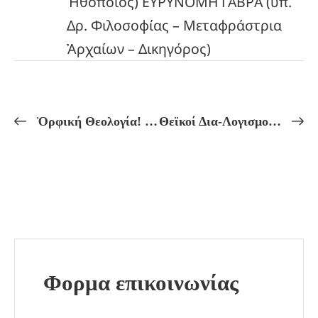
Ἡθοποιός) ΕΥΡΥΝΟΜΗ ΓΑΒΡΑ (ὑπ.
Δρ. Φιλοσοφίας – Μεταφράστρια
Ἀρχαίων – Δικηγόρος)
Ὀρφική Θεολογία! ΜΥΣΤΗΡΙΑΚΗ ΕΡΜΗΝΕΙΑ ΤΟΥ ΘΕΟΥ ΔΙΟΝΥΣΟΥ!
Θεϊκοί Δια-Λογισμοί!«Ο ΘΕΟΣ ΗΦΑΙΣΤΟΣ! ΤΟ ΠΝΕΥΜΑ ΤΟΥ ΜΟΡΦΟΠΟΙΗΤΙΚΟΥ ΠΥΡΟΣ!»Μυστηριακή Ἑρμηνεία καί Διαλογιστική Τελετή!
Φορμα επικοινωνίας