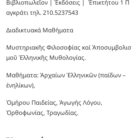
Βιβλιοπωλεῖον | Ἐκδόσεις | Ἐπικτήτου 1 Π
αγκράτι τηλ. 210.5237543
Διαδικτυακά Μαθήματα
Μυστηριακῆς Φιλοσοφίας καί Ἀποσυμβολισ
μοῦ Ἑλληνικῆς Μυθολογίας.
Μαθήματα: Ἀρχαίων Ἑλληνικῶν (παίδων –
ἐνηλίκων),
Ὁμήρου Παιδείας, Άγωγής Λόγου,
Ὀρθοφωνίας, Τραγωδίας.