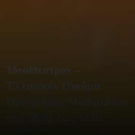
ἸδεοΘέατρον –
Ἑλληνικόν Πνεῦμα
Πρόγραμμα Μαθημάτων
ἀπό 08/01 ἔως 13/01
ΙΔΕΟ-ΘΕΑΤΡΟΝ *
8
0