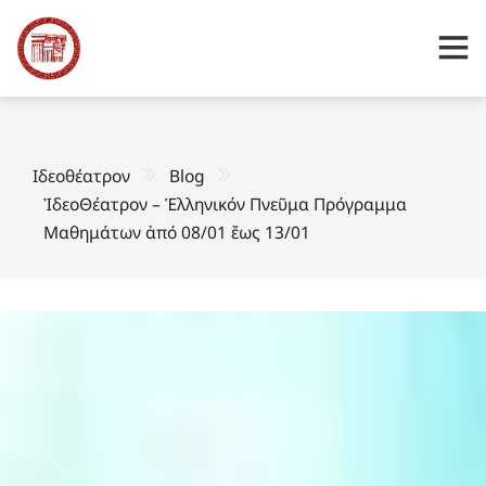
Ιδεοθέατρον
Blog
ἸδεοΘέατρον – Ἑλληνικόν Πνεῦμα Πρόγραμμα
Μαθημάτων ἀπό 08/01 ἔως 13/01