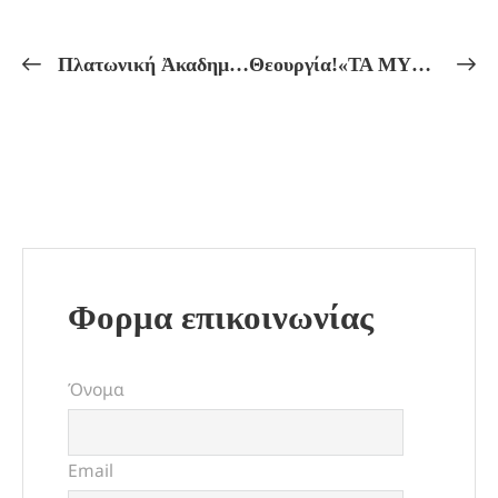
Πλατωνική Ἀκαδημία Ἰδεοθέατρου – Ἑλληνικοῦ Πνεύματος!Πλωτίνου: «Η ΠΑΝΤΑΧΟΥ ΠΑΡΟΥΣΙΑ ΤΟΥ ΟΝΤΟΣ!»
Θεουργία!«ΤΑ ΜΥΣΤΗΡΙΑ ΤΟΥ ΦΩΤΟΣ!»Μέ βάση τήν Ὁρφική καί Πυθαγόρειο Διδασκαλία.
Φορμα επικοινωνίας
Όνομα
Email