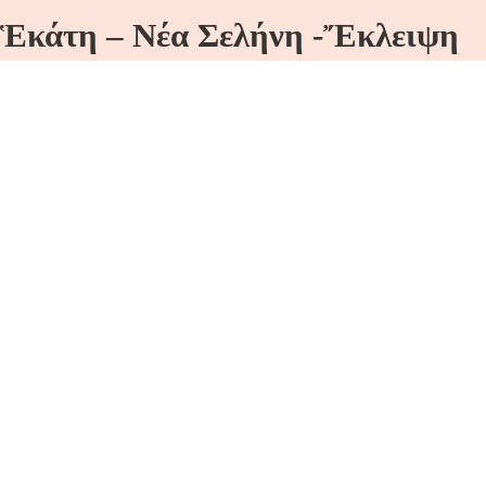
Ἑκάτη – Νέα Σελήνη -Ἔκλειψη
Ἡλίου!
Κυριακή 21/9 ΦΘΙΝΟΠΩΡΙΝΗ ΙΣΗΜΕΡΙΑ Ἑκάτη -
Νέα Σελήνη -Ἔκλειψη Ἡλίου!…