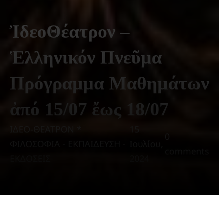
ἸδεοΘέατρον –
Ἑλληνικόν Πνεῦμα
Πρόγραμμα Μαθημάτων
ἀπό 15/07 ἔως 18/07
ΙΔΕΟ-ΘΕΑΤΡΟΝ *
15
0
ΦΙΛΟΣΟΦΙΑ - ΕΚΠΑΙΔΕΥΣΗ -
Ιουλίου,
comments
ΕΚΔΟΣΕΙΣ
2024