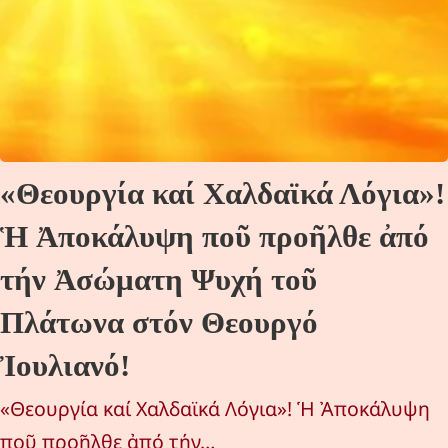
«Θεουργία καί Χαλδαϊκά Λόγια»!
Ἡ Ἀποκάλυψη ποῦ προῆλθε ἀπό
τήν Ἀσώματη Ψυχή τοῦ
Πλάτωνα στόν Θεουργό
Ἰουλιανό!
«Θεουργία καί Χαλδαϊκά Λόγια»! Ἡ Ἀποκάλυψη
ποῦ προῆλθε ἀπό τήν…