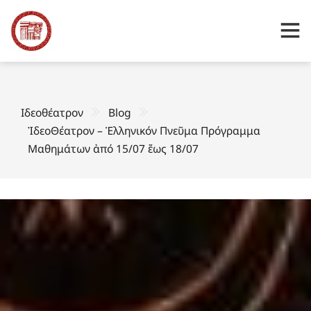
Ιδεοθέατρον
Blog
ἸδεοΘέατρον – Ἑλληνικόν Πνεῦμα Πρόγραμμα
Μαθημάτων ἀπό 15/07 ἔως 18/07