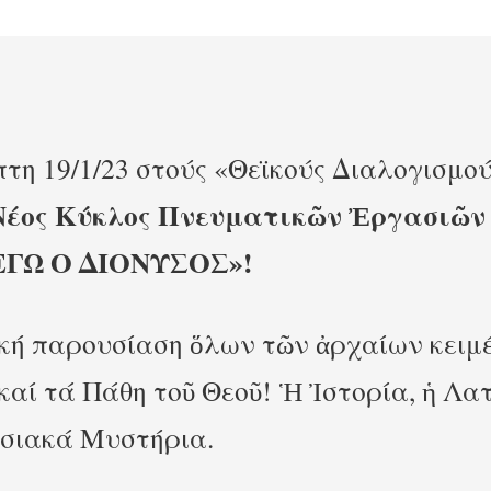
τη 19/1/23 στούς «Θεϊκούς Διαλογισμο
Νέος Κύκλος Πνευματικῶν Ἐργασιῶ
ΕΓΩ Ο ΔΙΟΝΥΣΟΣ»!
κή παρουσίαση ὅλων τῶν ἀρχαίων κειμ
καί τά Πάθη τοῦ Θεοῦ! Ἡ Ἰστορία, ἡ Λα
υσιακά Μυστήρια.