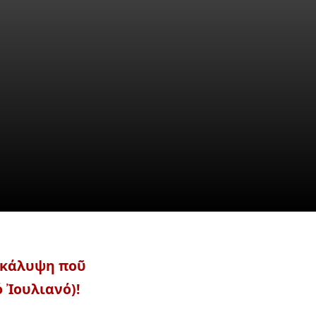
μα Μαθημάτων ἀπό
 2023
0 comments
ποκάλυψη ποῦ
 Ἰουλιανό)!