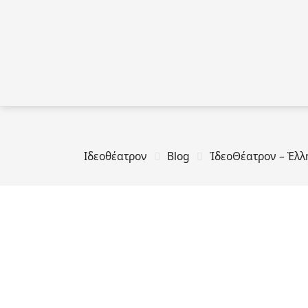
Ιδεοθέατρον
Blog
ἸδεοΘέατρον – Ἑλ