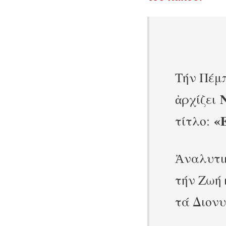
Τήν Πέμπ
ἀρχίζει
«
τίτλο:
Ἀναλυτι
τήν Ζωή 
τά Διον