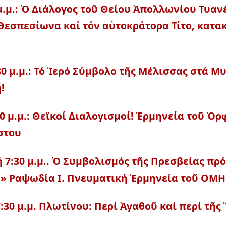
 μ.μ.: Ὁ Διάλογος τοῦ Θείου Ἀπολλωνίου Τυαν
εσπεσίωνα καί τόν αὐτοκράτορα Τίτο, κατακ
30 μ.μ.: Τό Ἱερό Σύμβολο τῆς Μέλισσας στά Μ
!
30 μ.μ.: Θεϊκοί Διαλογισμοί! Ἑρμηνεία τοῦ Ὀ
στου
 7:30 μ.μ.. Ὁ Συμβολισμός τῆς Πρεσβείας πρό
Σ» Ραψωδία Ι. Πνευματική Ἑρμηνεία τοῦ ΟΜ
7:30 μ.μ. Πλωτίνου: Περί Ἀγαθοῦ καί περί τῆ