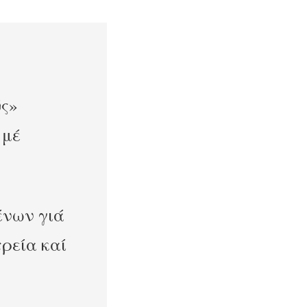
ύς»
ν
μέ
ένων γιά
τρεία καί