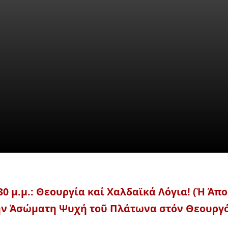
λληνικόν Πνεῦμα Πρόγραμ
ΦΙΛΟΣΟΦΙΑ - ΕΚΠΑΙΔΕΥΣΗ - ΕΚΔΟΣΕΙΣ
16 Ιανουαρίου,
:30 μ.μ.: Θεουργία καί Χαλδαϊκά Λόγια! (Ἡ Ἀ
ήν Ἀσώματη Ψυχή τοῦ Πλάτωνα στόν Θεουργό