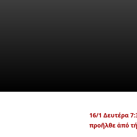
ἸδεοΘέατρον – Ἑ
16/01 ἔως 22/01
ΙΔΕΟ-ΘΕΑΤΡΟΝ * 
16/1 Δευτέρα 7
προῆλθε ἀπό τ