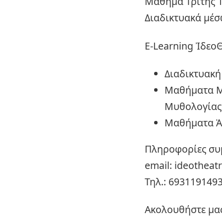
Μάθημα Τρίτης 16
Διαδικτυακά μέ
E-Learning Ἰδεο
Διαδικτυακή
Μαθήματα Μ
Μυθολογίας
Μαθήματα Ἀρ
Πληροφορίες συ
email: ideothea
Τηλ.: 693119149
Ακολουθήστε μας