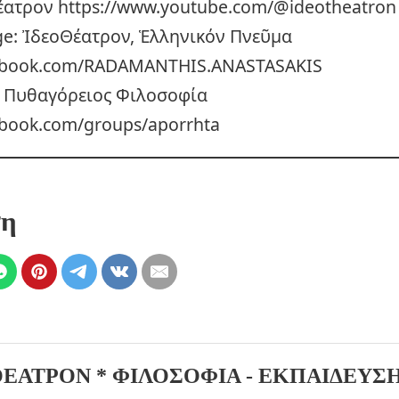
έατρον https://www.youtube.com/@ideotheatron
e: ἸδεοΘέατρον, Ἑλληνικόν Πνεῦμα
cebook.com/RADAMANTHIS.ANASTASAKIS
: Πυθαγόρειος Φιλοσοφία
ebook.com/groups/aporrhta
ση
ΘΕΑΤΡΟΝ * ΦΙΛΟΣΟΦΙΑ - ΕΚΠΑΙΔΕΥΣΗ