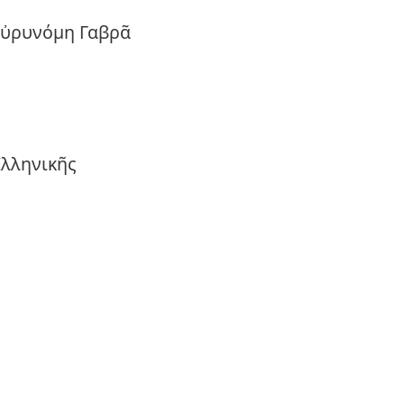
Εὐρυνόμη Γαβρᾶ
λληνικῆς