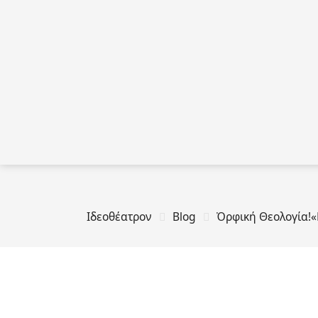
Ιδεοθέατρον
Blog
Ὀρφική Θεολογία!«