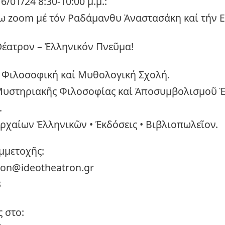
/01/24 8:30-10:00 μ.μ.:
σω zoom μέ τόν Ραδάμανθυ Ἀναστασάκη καί τήν 
Θέατρον – Ἑλληνικόν Πνεῦμα!
 Φιλοσοφική καί Μυθολογική Σχολή.
υστηριακῆς Φιλοσοφίας καί Ἀποσυμβολισμοῦ Ἑ
.
χαίων Ἑλληνικῶν • Ἐκδόσεις • Βιβλιοπωλεῖον.
μμετοχῆς:
tron@ideotheatron.gr
3
 στο: