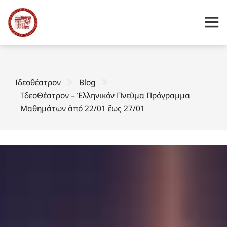
Ιδεοθέατρον
Blog
ἸδεοΘέατρον – Ἑλληνικόν Πνεῦμα Πρόγραμμα
Μαθημάτων ἀπό 22/01 ἔως 27/01