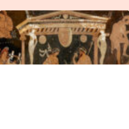
ἸδεοΘέατρον – Ἑλληνικόν
Πνεῦμα Πρόγραμμα Μαθημάτων