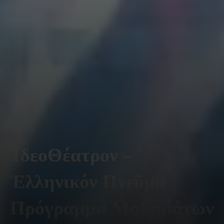
ἸδεοΘέατρον –
Ἑλληνικόν Πνεῦμα
Πρόγραμμα Μαθημάτων