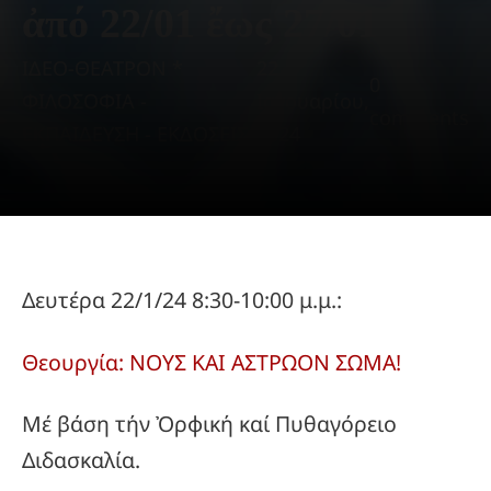
ἀπό 22/01 ἔως 27/01
ΙΔΕΟ-ΘΕΑΤΡΟΝ *
22
0
ΦΙΛΟΣΟΦΙΑ -
Ιανουαρίου,
comments
ΕΚΠΑΙΔΕΥΣΗ - ΕΚΔΟΣΕΙΣ
2024
Δευτέρα 22/1/24 8:30-10:00 μ.μ.:
Θεουργία: ΝΟΥΣ ΚΑΙ ΑΣΤΡΩΟΝ ΣΩΜΑ!
Μέ βάση τήν Ὀρφική καί Πυθαγόρειο
Διδασκαλία.