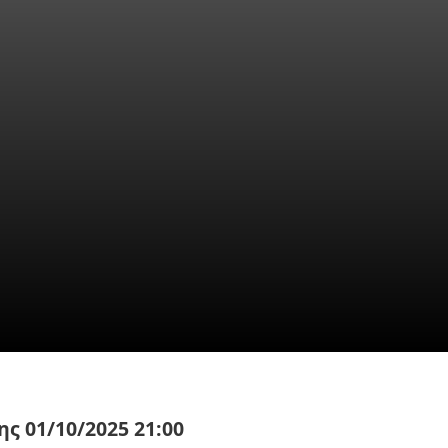
Ι ΕΡΩΣ! Πῶς ἀφομοιοῦμε
ω τῆς ἀφῆς! ΠΥΘΑΓΟΡΕΙ
τα Πυθαγορείου Φιλοσοφία
γῆς.
ΦΙΛΟΣΟΦΙΑ - ΕΚΠΑΙΔΕΥΣΗ - ΕΚΔΟΣΕΙΣ
29 Σεπτεμβρίου
ς 01/10/2025 21:00