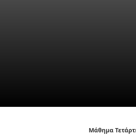
ΑΙΘΕΡΙΚΗ ΑΦΗ ΚΑ
τῆς Φύσεως μὲσ
Πρακτικά Μαθήμα
καί Μυητικῆς Ἀγω
ΙΔΕΟ-ΘΕΑΤΡΟΝ * 
Μάθημα Τετάρτη