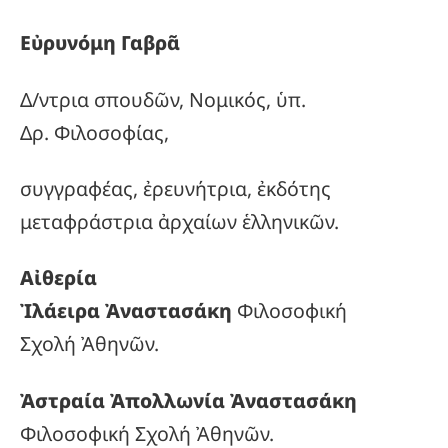
Εὐρυνόμη Γαβρᾶ
Δ/ντρια σπουδῶν, Νομικός, ὑπ.
Δρ. Φιλοσοφίας,
συγγραφέας, ἐρευνήτρια, ἐκδότης
μεταφράστρια ἀρχαίων ἑλληνικῶν.
Αἰθερία
Ἰλάειρα Ἀναστασάκη
Φιλοσοφική
Σχολή Ἀθηνῶν.
Ἀστραία Ἀπολλωνία Ἀναστασάκη
Φιλοσοφική Σχολή Ἀθηνῶν.