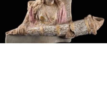
ἸδεοΘέατρον – Ἑλληνικόν
Πνεῦμα Πρόγραμμα Μαθημάτων
ἀπό 14/10 ἔως 19/10
Δευτέρα 14/10 21:00 ΝΕΟΠΛΑΤΩΝΙΚΗ ΘΕΟΥΡΓΙΑ
ΚΑΙ ΦΙΛΟΣΟΦΙΑ! ΤΑ ΧΑΛΔΑΪΚΑ ΛΟΓΙΑ…