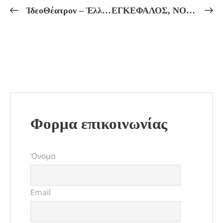
ἸδεοΘέατρον – Ἑλληνικόν Πνεῦμα Πρόγραμμα Μαθημάτων ἀπό 01/12 ἔως 06/12
ΕΓΚΕΦΑΛΟΣ, ΝΟΥΣ, ΣΥΝΕΙΔΗΣΗ ΚΑΙ ΚΒΑΝΤΙΚΟ ΣΥΜΠΑΝ! Πρακτικά Μαθήματα Πυθαγορείου Φιλοσοφίας, Αὐτογνωσίας καί Μυητικῆς Ἀγωγῆς.
Φορμα επικοινωνίας
Όνομα
Email