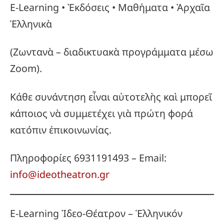
E-Learning • Ἐκδόσεις • Μαθήματα • Ἀρχαῖα
Ἑλληνικὰ
(Ζωντανὰ – διαδικτυακὰ προγράμματα μέσω
Zoom).
Κάθε συνάντηση εἶναι αὐτοτελὴς καὶ μπορεῖ
κάποιος νὰ συμμετέχει γιὰ πρώτη φορά
κατόπιν ἐπικοινωνίας.
Πληροφορίες 6931191493 – Email:
info@ideotheatron.gr
E-Learning Ἰδεο-Θέατρον – Ἑλληνικόν