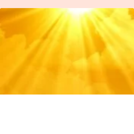
Θεουργία!«ΤΑ ΜΥΣΤΗΡΙΑ ΤΟΥ
ΦΩΤΟΣ!»Μέ βάση τήν Ὁρφική