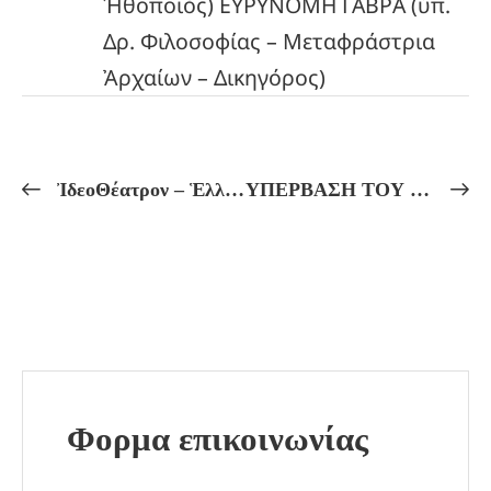
Ἡθοποιός) ΕΥΡΥΝΟΜΗ ΓΑΒΡΑ (ὑπ.
Δρ. Φιλοσοφίας – Μεταφράστρια
Ἀρχαίων – Δικηγόρος)
ἸδεοΘέατρον – Ἑλληνικόν Πνεῦμα Πρόγραμμα Μαθημάτων ἀπό 02/03 ἔως 07/03
ΥΠΕΡΒΑΣΗ ΤΟΥ ΝΟΥ ΚΑΙ ΚΟΣΜΙΚΗ ΜΝΗΜΗ!
Φορμα επικοινωνίας