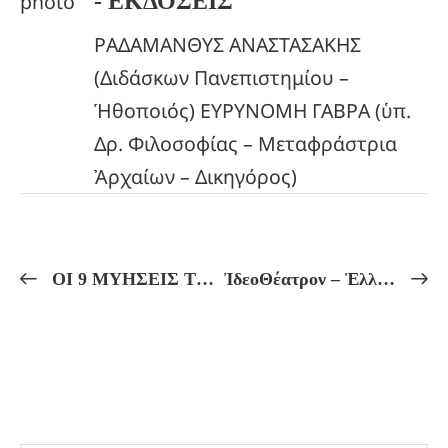
- ΕΚΔΟΣΕΙΣ
ΡΑΔΑΜΑΝΘΥΣ ΑΝΑΣΤΑΣΑΚΗΣ
(Διδάσκων Πανεπιστημίου –
Ἡθοποιός) ΕΥΡΥΝΟΜΗ ΓΑΒΡΑ (ὑπ.
Δρ. Φιλοσοφίας – Μεταφράστρια
Ἀρχαίων – Δικηγόρος)
ΟΙ 9 ΜΥΗΣΕΙΣ ΤΩΝ ΕΛΕΥΣΙΝΙΩΝ ΜΥΣΤΗΡΙΩΝ!
ἸδεοΘέατρον – Ἑλληνικόν Πνεῦμα Πρόγραμμα Μαθημάτων ἀπό 13/10 ἔως 18/10