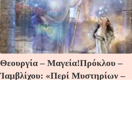
Θεουργία – Μαγεία!Πρόκλου –
Ἰαμβλίχου: «Περί Μυστηρίων –
Θεουργίας!»«ΤΕΛΕΣΤΙΚΗ ΚΑΙ
ΠΝΕΥΜΑΤΙΣΜΟΣ!»
Μάθημα Δευτέρας 22/04/24 09:00-10:30
μ.μ.:Διαδικτυακά μέσω zoom μέ τόν