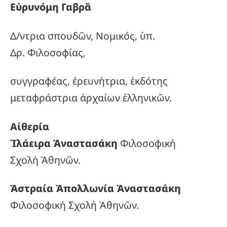
Εὐρυνόμη Γαβρᾶ
Δ/ντρια σπουδῶν, Νομικός, ὑπ.
Δρ. Φιλοσοφίας,
συγγραφέας, ἐρευνήτρια, ἐκδότης
μεταφράστρια ἀρχαίων ἑλληνικῶν.
Αἰθερία
Ἰλάειρα Ἀναστασάκη
Φιλοσοφική
Σχολή Ἀθηνῶν.
Ἀστραία Ἀπολλωνία Ἀναστασάκη
Φιλοσοφική Σχολή Ἀθηνῶν.