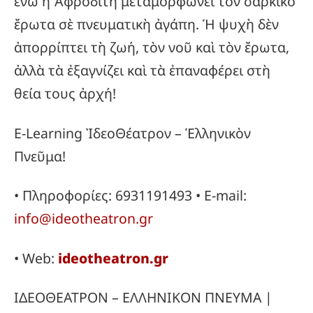
ἐνῶ ἡ Ἀφροδίτη μεταμορφώνει τὸν σαρκικὸ
ἔρωτα σὲ πνευματικὴ ἀγάπη. Ἡ ψυχὴ δὲν
ἀπορρίπτει τὴ ζωή, τὸν νοῦ καὶ τὸν ἔρωτα,
ἀλλὰ τὰ ἐξαγνίζει καὶ τὰ ἐπαναφέρει στὴ
θεία τους ἀρχή!
E-Learning ἸδεοΘέατρον – Ἑλληνικὸν
Πνεῦμα!
• Πληροφορίες: 6931191493 • E-mail:
info@ideotheatron.gr
• Web:
ideotheatron.gr
ΙΔΕΟΘΕΑΤΡΟΝ – ΕΛΛΗΝΙΚΟΝ ΠΝΕΥΜΑ |