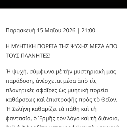
Παρασκευή 15 Μαΐου 2026 | 21:00
Η ΜΥΗΤΙΚΗ ΠΟΡΕΙΑ ΤΗΣ ΨΥΧΗΣ ΜΕΣΑ ΑΠΟ
ΤΟΥΣ ΠΛΑΝΗΤΕΣ!
Ἡ ψυχή, σύμφωνα μὲ τὴν μυστηριακὴ μας
παράδοση, ἀνέρχεται μέσα ἀπὸ τὶς
πλανητικὲς σφαῖρες ὡς μυητικὴ πορεία
καθάρσεως καὶ ἐπιστροφῆς πρὸς τὸ Θεῖον.
Ἡ Σελήνη καθαρίζει τὰ πάθη καὶ τὴ
φαντασία, ὁ Ἑρμῆς τὸν λόγο καὶ τὴ διάνοια,