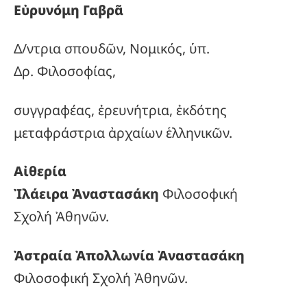
Εὐρυνόμη Γαβρᾶ
Δ/ντρια σπουδῶν, Νομικός, ὑπ.
Δρ. Φιλοσοφίας,
συγγραφέας, ἐρευνήτρια, ἐκδότης
μεταφράστρια ἀρχαίων ἑλληνικῶν.
Αἰθερία
Ἰλάειρα Ἀναστασάκη
Φιλοσοφική
Σχολή Ἀθηνῶν.
Ἀστραία Ἀπολλωνία Ἀναστασάκη
Φιλοσοφική Σχολή Ἀθηνῶν.