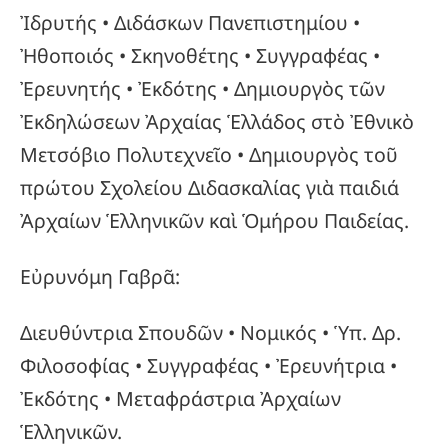
Ἰδρυτής • Διδάσκων Πανεπιστημίου •
Ἠθοποιός • Σκηνοθέτης • Συγγραφέας •
Ἐρευνητής • Ἐκδότης • Δημιουργὸς τῶν
Ἐκδηλώσεων Ἀρχαίας Ἑλλάδος στὸ Ἐθνικὸ
Μετσόβιο Πολυτεχνεῖο • Δημιουργὸς τοῦ
πρώτου Σχολείου Διδασκαλίας γιὰ παιδιά
Ἀρχαίων Ἑλληνικῶν καὶ Ὁμήρου Παιδείας.
Εὐρυνόμη Γαβρᾶ:
Διευθύντρια Σπουδῶν • Νομικός • Ὑπ. Δρ.
Φιλοσοφίας • Συγγραφέας • Ἐρευνήτρια •
Ἐκδότης • Μεταφράστρια Ἀρχαίων
Ἑλληνικῶν.