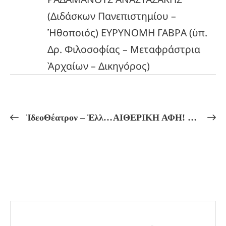
(Διδάσκων Πανεπιστημίου –
Ἡθοποιός) ΕΥΡΥΝΟΜΗ ΓΑΒΡΑ (ὑπ.
Δρ. Φιλοσοφίας – Μεταφράστρια
Ἀρχαίων – Δικηγόρος)
ἸδεοΘέατρον – Ἑλληνικόν Πνεῦμα Πρόγραμμα Μαθημάτων ἀπό 22/09 ἔως 27/09
ΑΙΘΕΡΙΚΗ ΑΦΗ! Πῶς ἀφομοιοῦμε τὶς Δυνάμεις τῆς Φύσεως μὲσω τῆς ἀφῆς! ΠΥΘΑΓΟΡΕΙΑ ΜΥΣΤΑΓΩΓΙΑ – ΠΥΘΑΓΟΡΕΙΑ ΟΜΑΔΑ! Πρακτικά Μαθήματα Πυθαγορείου Φιλοσοφίας, Αὐτογνωσίας καί Μυητικῆς Ἀγωγῆς.