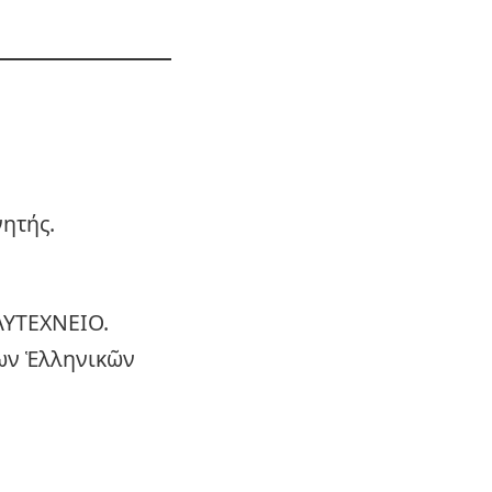
νητής.
ΥΤΕΧΝΕΙΟ.
ίων Ἑλληνικῶν