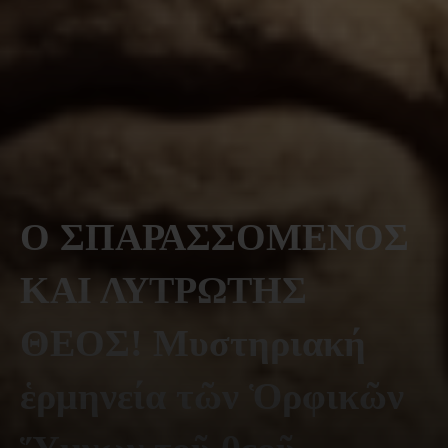
Ο ΣΠΑΡΑΣΣΟΜΕΝΟΣ
ΚΑΙ ΛΥΤΡΩΤΗΣ
ΘΕΟΣ! Μυστηριακή
ἑρμηνεία τῶν Ὁρφικῶν