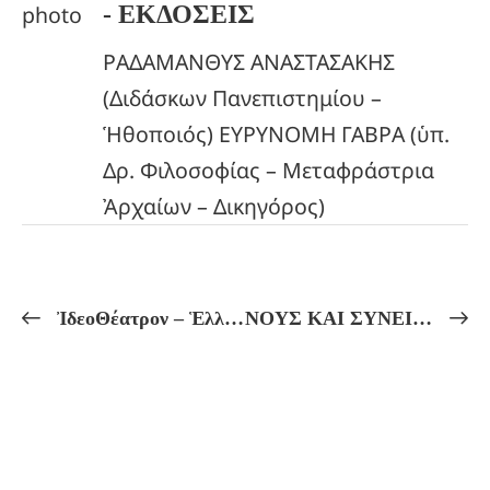
- ΕΚΔΟΣΕΙΣ
ΡΑΔΑΜΑΝΘΥΣ ΑΝΑΣΤΑΣΑΚΗΣ
(Διδάσκων Πανεπιστημίου –
Ἡθοποιός) ΕΥΡΥΝΟΜΗ ΓΑΒΡΑ (ὑπ.
Δρ. Φιλοσοφίας – Μεταφράστρια
Ἀρχαίων – Δικηγόρος)
ἸδεοΘέατρον – Ἑλληνικόν Πνεῦμα Πρόγραμμα Μαθημάτων ἀπό 12/01 ἔως 17/01
ΝΟΥΣ ΚΑΙ ΣΥΝΕΙΔΗΣΗ! Πρακτικά Μαθήματα Πυθαγορείου Φιλοσοφίας καί Μυσταγωγίας!