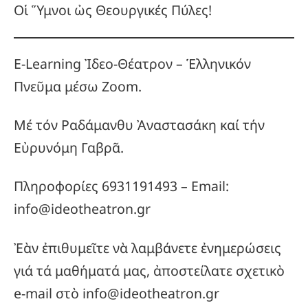
Οἱ Ὕμνοι ὠς Θεουργικές Πύλες!
E-Learning Ἰδεο-Θέατρον – Ἑλληνικόν
Πνεῦμα μέσω Zoom.
Μέ τόν Ραδάμανθυ Ἀναστασάκη καί τήν
Εὐρυνόμη Γαβρᾶ.
Πληροφορίες 6931191493 – Email:
info@ideotheatron.gr
Ἐὰν ἐπιθυμεῖτε νὰ λαμβάνετε ἐνημερώσεις
γιά τά μαθήματά μας, ἀποστείλατε σχετικὸ
e-mail στὸ info@ideotheatron.gr