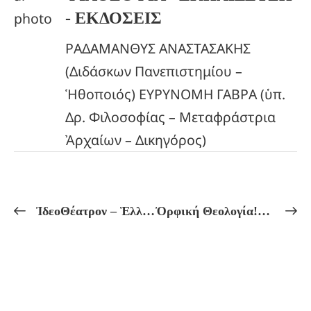
- ΕΚΔΟΣΕΙΣ
ΡΑΔΑΜΑΝΘΥΣ ΑΝΑΣΤΑΣΑΚΗΣ
(Διδάσκων Πανεπιστημίου –
Ἡθοποιός) ΕΥΡΥΝΟΜΗ ΓΑΒΡΑ (ὑπ.
Δρ. Φιλοσοφίας – Μεταφράστρια
Ἀρχαίων – Δικηγόρος)
ἸδεοΘέατρον – Ἑλληνικόν Πνεῦμα Πρόγραμμα Μαθημάτων ἀπό 08/01 ἔως 13/01
Ὀρφική Θεολογία!«Η ΙΕΡΟΓΑΜΙΑ ΣΤΙΣ ΔΙΟΝΥΣΙΑΚΕΣ ΤΕΛΕΤΕΣ»!