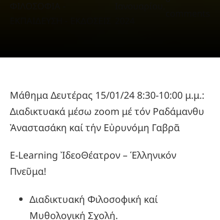
ΦΙΛΟΣΟΦΙΑ -
Ιανουαρίου,
comments
ΕΚΠΑΙΔΕΥΣΗ - ΕΚΔΟΣΕΙΣ
2024
Μάθημα Δευτέρας 15/01/24 8:30-10:00 μ.μ.:
Διαδικτυακά μέσω zoom μέ τόν Ραδάμανθυ
Ἀναστασάκη καί τήν Εὐρυνόμη Γαβρᾶ
E-Learning ἸδεοΘέατρον – Ἑλληνικόν
Πνεῦμα!
Διαδικτυακή Φιλοσοφική καί
Μυθολογική Σχολή.