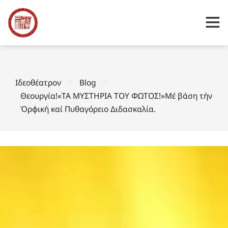
Ιδεοθέατρον
Blog
Θεουργία!«ΤΑ ΜΥΣΤΗΡΙΑ ΤΟΥ ΦΩΤΟΣ!»Μέ βάση τήν
Ὁρφική καί Πυθαγόρειο Διδασκαλία.