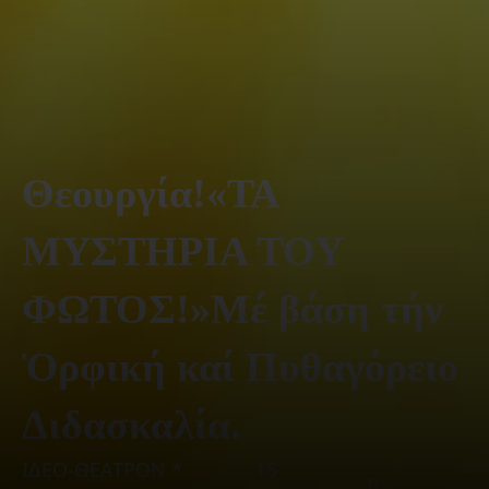
Θεουργία!«ΤΑ
ΜΥΣΤΗΡΙΑ ΤΟΥ
ΦΩΤΟΣ!»Μέ βάση τήν
Ὁρφική καί Πυθαγόρειο
Διδασκαλία.
ΙΔΕΟ-ΘΕΑΤΡΟΝ *
15
0