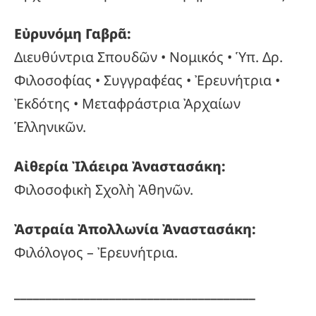
Εὐρυνόμη Γαβρᾶ:
Διευθύντρια Σπουδῶν • Νομικός • Ὑπ. Δρ.
Φιλοσοφίας • Συγγραφέας • Ἐρευνήτρια •
Ἐκδότης • Μεταφράστρια Ἀρχαίων
Ἑλληνικῶν.
Αἰθερία Ἰλάειρα Ἀναστασάκη:
Φιλοσοφικὴ Σχολὴ Ἀθηνῶν.
Ἀστραία Ἀπολλωνία Ἀναστασάκη:
Φιλόλογος – Ἐρευνήτρια.
______________________________________