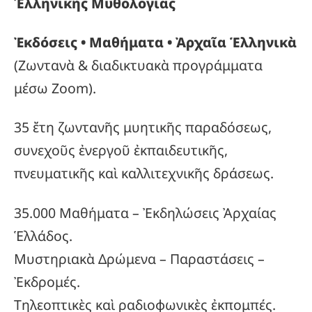
Ἑλληνικῆς Μυθολογίας
Ἐκδόσεις • Μαθήματα • Ἀρχαῖα Ἑλληνικὰ
(Ζωντανὰ & διαδικτυακὰ προγράμματα
μέσω Zoom).
35 ἔτη ζωντανῆς μυητικῆς παραδόσεως,
συνεχοῦς ἐνεργοῦ ἐκπαιδευτικῆς,
πνευματικῆς καὶ καλλιτεχνικῆς δράσεως.
35.000 Μαθήματα – Ἐκδηλώσεις Ἀρχαίας
Ἑλλάδος.
Μυστηριακὰ Δρώμενα – Παραστάσεις –
Ἐκδρομές.
Τηλεοπτικὲς καὶ ραδιοφωνικὲς ἐκπομπές.