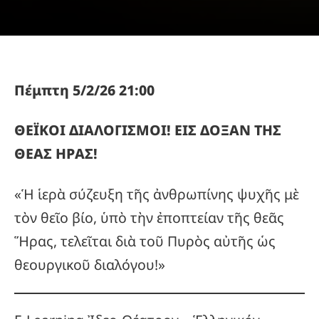
Πέμπτη 5/2/26 21:00
ΘΕΪΚΟΙ ΔΙΑΛΟΓΙΣΜΟΙ! ΕΙΣ ΔΟΞΑΝ ΤΗΣ
ΘΕΑΣ ΗΡΑΣ!
«Ἡ ἱερὰ σύζευξη τῆς ἀνθρωπίνης ψυχῆς μὲ
τὸν θεῖο βίο, ὑπὸ τὴν ἐποπτείαν τῆς θεᾶς
Ἥρας, τελεῖται διὰ τοῦ Πυρὸς αὐτῆς ὡς
θεουργικοῦ διαλόγου!»