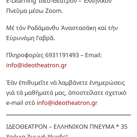
E-Learning Ἰδεο-Θέατρον – Ἑλληνικόν
Πνεῦμα μέσω Zoom.
Μέ τόν Ραδάμανθυ Ἀναστασάκη καί τήν
Εὐρυνόμη Γαβρᾶ.
Πληροφορίες 6931191493 – Email:
info@ideotheatron.gr
Ἐὰν ἐπιθυμεῖτε νὰ λαμβάνετε ἐνημερώσεις
γιά τά μαθήματά μας, ἀποστείλατε σχετικὸ
e-mail στὸ
info@ideotheatron.gr
ΙΔΕΟΘΕΑΤΡΟΝ – ΕΛΛΗΝΙΚΟΝ ΠΝΕΥΜΑ * 35
Χρόνια Ἀγωγή Ψυχῆς!