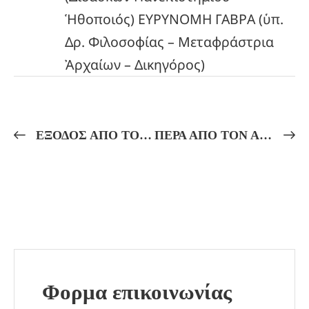
Ἡθοποιός) ΕΥΡΥΝΟΜΗ ΓΑΒΡΑ (ὑπ.
Δρ. Φιλοσοφίας – Μεταφράστρια
Ἀρχαίων – Δικηγόρος)
ΕΞΟΔΟΣ ΑΠΟ ΤΟΝ ΝΟΥ! ΠΥΘΑΓΟΡΕΙΕΣ ΣΧΕΣΕΙΣ ΣΥΝΕΙΔΗΣΕΩΣ ΚΑΙ ΔΙΑΝΟΙΑΣ! ΜΝΗΜΗ –ΑΝΑΜΝΗΣΗ ΚΑΙ ΑΥΤΟΓΝΩΣΙΑ!
ΠΕΡΑ ΑΠΟ ΤΟΝ ΑΔΗ! ΕΚΕΙ ΟΠΟΥ ΔΕΝ ΥΠΑΡΧΕΙ ΠΟΝΟΣ! ΗΛΥΣΙΑ ΠΕΔΙΑ ΚΑΙ ΝΗΣΙΑ ΤΩΝ ΜΑΚΑΡΩΝ: Ο ΤΟΠΟΣ ΤΩΝ ΤΕΛΕΙΩΜΕΝΩΝ ΨΥΧΩΝ! Ο ΕΛΛΗΝΙΚΟΣ ΠΑΡΑΔΕΙΣΟΣ ΚΑΙ ΤΟ ΜΥΣΤΗΡΙΟ ΤΗΣ ΕΥΔΑΙΜΟΝΙΑΣ!
Φορμα επικοινωνίας