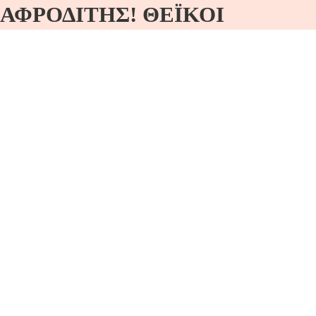
ΑΦΡΟΔΙΤΗΣ! ΘΕΪΚΟΙ
ΔΙΑΛΟΓΙΣΜΟΙ ΚΑΙ ΟΡΦΙΚΟΙ
ΥΜΝΟΙ! Μυστηριακή Ἑρμηνεία
καί Διαλογιστική Τελετή!
Πέμπτη 08/05/25 21:00 ΕΙΣ ΔΟΞΑΝ ΤΗΣ ΘΕΑΣ
ΑΦΡΟΔΙΤΗΣ! ΘΕΪΚΟΙ ΔΙΑΛΟΓΙΣΜΟΙ…