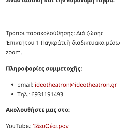
Ἀναστασάκη καί τήν Εὐρυνόμη Γαβρᾶ.
Τρόποι παρακολούθησης: Διά ζώσης
Ἐπικτήτου 1 Παγκράτι ἤ διαδικτυακά μέσω
zoom.
Πληροφορίες συμμετοχῆς:
email:
ideotheatron@ideotheatron.gr
Τηλ.: 6931191493
Ακολουθήστε μας στο:
YouTube.:
ἸδεοΘέατρον