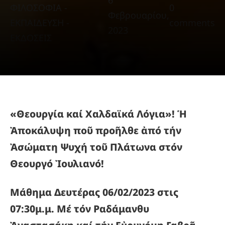
6
ΦΙΛΟΣΟΦΙΑ -
0
Φεβρουαρίου,
ΕΚΠΑΙΔΕΥΣΗ -
comments
2023
ΕΚΔΟΣΕΙΣ
«Θεουργία καί Χαλδαϊκά Λόγια»! Ἡ
Ἀποκάλυψη ποῦ προῆλθε ἀπό τήν
Ἀσώματη Ψυχή τοῦ Πλάτωνα στόν
Θεουργό Ἰουλιανό!
Μάθημα Δευτέρας 06/02/2023 στις
07:30μ.μ. Μέ τόν Ραδάμανθυ