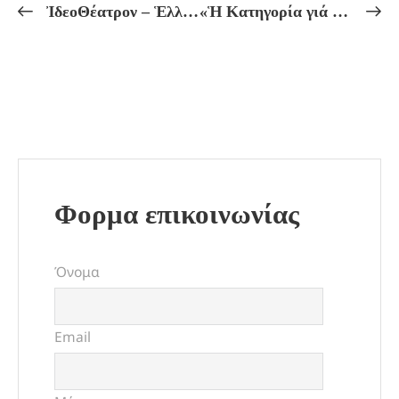
ἸδεοΘέατρον – Ἑλληνικόν Πνεῦμα Πρόγραμμα Μαθημάτων ἀπό 06/02 ἔως 11/02
«Ἡ Κατηγορία γιά Μαγεία τοῦ Θείου Ἀπολλωνίου»!
Φορμα επικοινωνίας
Όνομα
Email