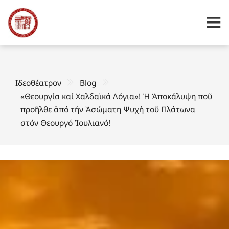
Ιδεοθέατρον
Blog
«Θεουργία καί Χαλδαϊκά Λόγια»! Ἡ Ἀποκάλυψη ποῦ
προῆλθε ἀπό τήν Ἀσώματη Ψυχή τοῦ Πλάτωνα
στόν Θεουργό Ἰουλιανό!