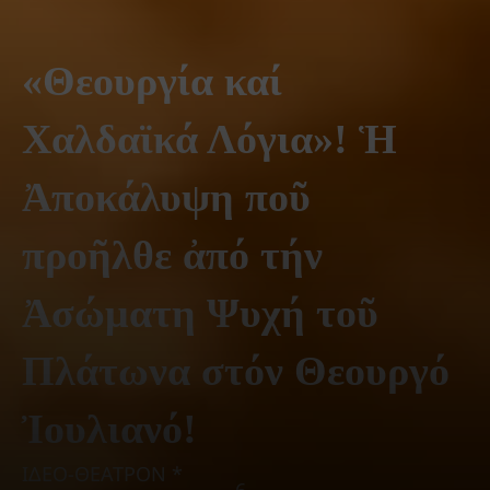
«Θεουργία καί
Χαλδαϊκά Λόγια»! Ἡ
Ἀποκάλυψη ποῦ
προῆλθε ἀπό τήν
Ἀσώματη Ψυχή τοῦ
Πλάτωνα στόν Θεουργό
Ἰουλιανό!
ΙΔΕΟ-ΘΕΑΤΡΟΝ *