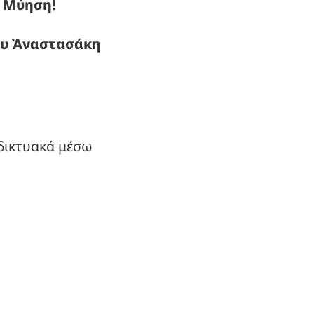
κή Μύηση!
νθυ Ἀναστασάκη
δικτυακά μέσω