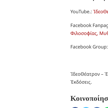
YouTube.:
ἸδεοΘ
Facebook Fanpa
Φιλοσοφίας, Μυ
Facebook Group
ἸδεοΘέατρον – Ἑ
Ἐκδόσεις.
Κοινοποίη