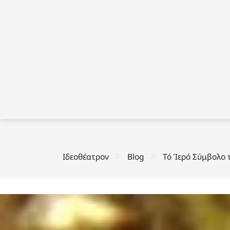
Ιδεοθέατρον
Blog
Τό Ἱερό Σύμβολο 