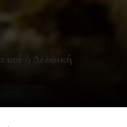
 καί ἡ Δελφική
, 2023
0 comments