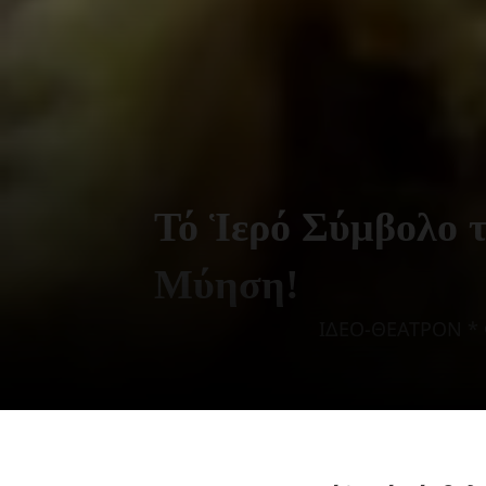
Τό Ἱερό Σύμβολο 
Μύηση!
ΙΔΕΟ-ΘΕΑΤΡΟΝ * 