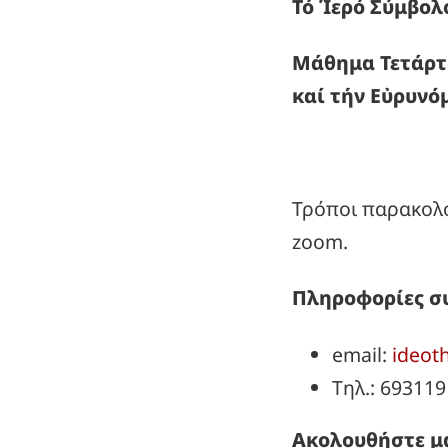
Τό Ἱερό Σύμβο
Μάθημα Τετάρτη
καί τήν Εὐρυνό
Τρόποι παρακολο
zoom.
Πληροφορίες σ
email:
ideot
Τηλ.: 69311
Ακολουθήστε μα