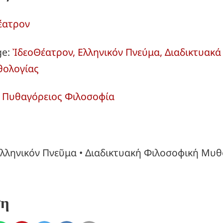
έατρον
ge:
ἸδεοΘέατρον, Ελληνικόν Πνεύμα, Διαδικτυακ
θολογίας
:
Πυθαγόρειος Φιλοσοφία
λληνικόν Πνεῦμα • Διαδικτυακή Φιλοσοφική Μυθ
ση