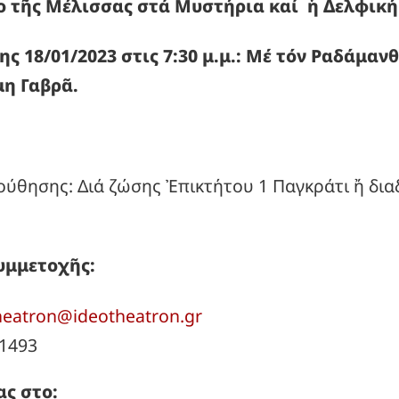
λο τῆς Μέλισσας στά Μυστήρια καί ἡ Δελφι
ς 18/01/2023 στις 7:30 μ.μ.: Μέ τόν Ραδάμα
μη Γαβρᾶ.
ύθησης: Διά ζώσης Ἐπικτήτου 1 Παγκράτι ἤ δια
υμμετοχῆς:
heatron@ideotheatron.gr
91493
ς στο: