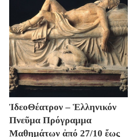
ἸδεοΘέατρον – Ἑλληνικόν
Πνεῦμα Πρόγραμμα
Μαθημάτων ἀπό 27/10 ἔως