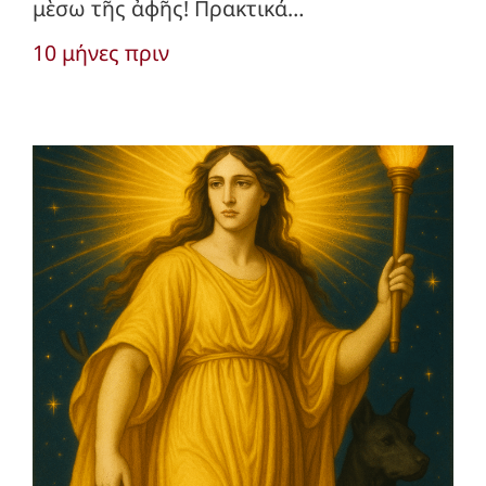
μὲσω τῆς ἀφῆς! Πρακτικά…
10 μήνες πριν