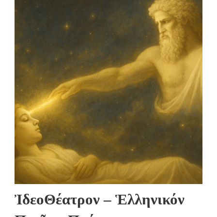
ἸδεοΘέατρον – Ἑλληνικόν