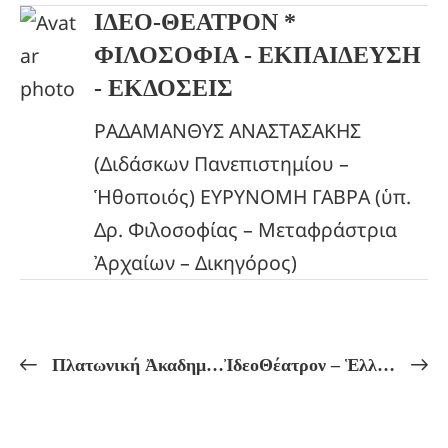
ΙΔΕΟ-ΘΕΑΤΡΟΝ *
ΦΙΛΟΣΟΦΙΑ - ΕΚΠΑΙΔΕΥΣΗ
- ΕΚΔΟΣΕΙΣ
ΡΑΔΑΜΑΝΘΥΣ ΑΝΑΣΤΑΣΑΚΗΣ
(Διδάσκων Πανεπιστημίου –
Ἡθοποιός) ΕΥΡΥΝΟΜΗ ΓΑΒΡΑ (ὑπ.
Δρ. Φιλοσοφίας – Μεταφράστρια
Ἀρχαίων – Δικηγόρος)
Πλατωνική Ἀκαδημία! Πλάτωνος: «ΤΙΜΑΙΟΣ!» Η ΔΗΜΙΟΥΡΓΙΑ ΤΗΣ ΨΥΧΗΣ ΤΟΥ ΚΟΣΜΟΥ! Μυστηριακή ἑρμηνεία μέ σχόλια τοῦ Πρόκλου.
ἸδεοΘέατρον – Ἑλληνικόν Πνεῦμα Πρόγραμμα Μαθημάτων ἀπό 03/02 ἔως 08/02