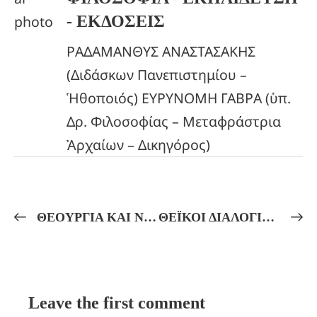
- ΕΚΔΟΣΕΙΣ
ΡΑΔΑΜΑΝΘΥΣ ΑΝΑΣΤΑΣΑΚΗΣ
(Διδάσκων Πανεπιστημίου –
Ἡθοποιός) ΕΥΡΥΝΟΜΗ ΓΑΒΡΑ (ὑπ.
Δρ. Φιλοσοφίας – Μεταφράστρια
Ἀρχαίων – Δικηγόρος)
ΘΕΟΥΡΓΙΑ ΚΑΙ ΝΕΟΠΛΑΤΩΝΙΚΗ ΦΙΛΟΣΟΦΙΑ! Πλήθωνος: ΤΑ ΜΑΓΙΚΑ ΛΟΓΙΑ ΤΩΝ ΑΠΟ ΖΩΡΟΑΣΤΡΟΥ ΜΑΓΩΝ! Ε. Γαβρᾶ: ΜΥΣΤΗΡΙΑΚΗ ΕΡΜΗΝΕΙΑ ΤΗΣ ΘΕΑΣ ΔΗΜΗΤΡΟΣ!
ΘΕΪΚΟΙ ΔΙΑΛΟΓΙΣΜΟΙ ΚΑΙ ΟΡΦΙΚΟΙ ΥΜΝΟΙ! ΤΟ ΕΡΓΟ ΤΩΝ ΚΥΚΛΩΝ ΚΑΙ ΟΙ ΑΘΛΟΙ ΤΟΥ ΗΡΑΚΛΕΟΥΣ! Μυστηριακή Ἑρμηνεία καί Διαλογιστική Τελετή!
Leave the first comment