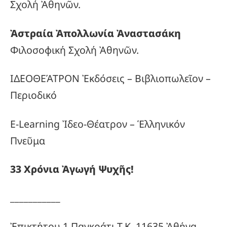
Σχολή Ἀθηνῶν.
Ἀστραία Ἀπολλωνία Ἀναστασάκη
Φιλοσοφική Σχολή Ἀθηνῶν.
ΙΔΕΟΘΕΆΤΡΟΝ Ἐκδόσεις – Βιβλιοπωλεῖον –
Περιοδικό
E-Learning Ἰδεο-Θέατρον – Ἑλληνικόν
Πνεῦμα
33
Χρόνια
Ἀγωγή
Ψυχῆς!
___________
Ἐπικτήτου 1 Παγκράτι Τ.Κ. 11635 Ἀθήνα