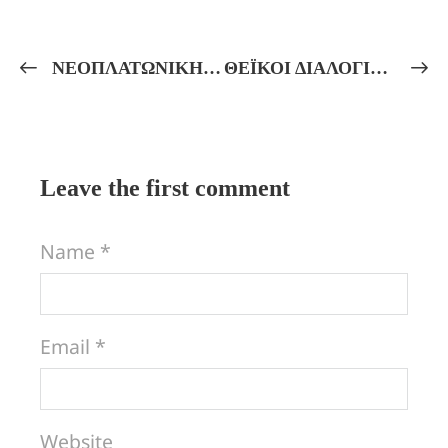
ΝΕΟΠΛΑΤΩΝΙΚΗ ΦΙΛΟΣΟΦΙΑ – ΘΕΟΥΡΓΙΑ! ΟΙ ΑΡΕΤΕΣ ΚΑΙ ΟΙ ΠΡΑΚΤΙΚΕΣ ΠΟΥ ΟΔΗΓΟΥΝ ΣΤΗΝ ΘΕΩΣΗ!
ΘΕΪΚΟΙ ΔΙΑΛΟΓΙΣΜΟΙ! ΕΙΣ ΔΟΞΑΝ ΤΗΣ ΘΕΑΣ ΕΣΤΙΑΣ! Πνευματική Ἐργασία – Διαλογιστική Τελετή!
Leave the first comment
Name *
Email *
Website