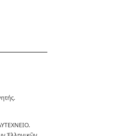
νητής.
ΥΤΕΧΝΕΙΟ.
ίων Ἑλληνικῶν