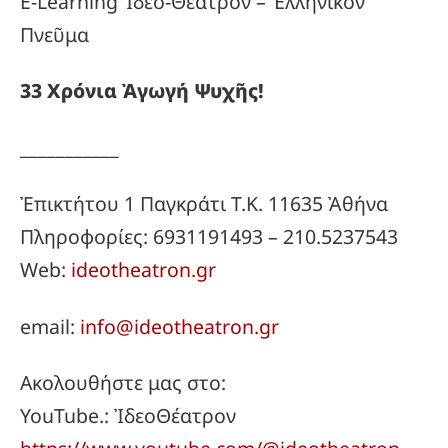
E-Learning Ἰδεο-Θέατρον – Ἑλληνικόν
Πνεῦμα
33
Χρόνια
Ἀγωγή
Ψυχῆς!
___________
Ἐπικτήτου 1 Παγκράτι Τ.Κ. 11635 Ἀθήνα
Πληροφορίες: 6931191493 – 210.5237543
Web:
ideotheatron.gr
email:
info@ideotheatron.gr
Ακολουθήστε μας στο:
YouTube.: ἸδεοΘέατρον