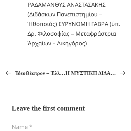
ΡΑΔΑΜΑΝΘΥΣ ΑΝΑΣΤΑΣΑΚΗΣ
(Διδάσκων Πανεπιστημίου –
Ἡθοποιός) ΕΥΡΥΝΟΜΗ ΓΑΒΡΑ (ὑπ.
Δρ. Φιλοσοφίας – Μεταφράστρια
Ἀρχαίων – Δικηγόρος)
ἸδεοΘέατρον – Ἑλληνικόν Πνεῦμα Πρόγραμμα Μαθημάτων ἀπό 27/01 ἔως 01/02
Η ΜΥΣΤΙΚΗ ΔΙΔΑΣΚΑΛΙΑ ΤΟΥ ΠΥΘΑΓΟΡΙΣΜΟΥ! ΣΧΟΛΙΑ ΤΟΥ ΠΡΟΚΛΟΥ ΣΤΑ ΧΡΥΣΑ ΕΠΗ ΤΩΝ ΠΥΘΑΓΟΡΕΙΩΝ! Πρακτικά Μαθήματα Πυθαγορείου Φιλοσοφίας, Αὐτογνωσίας καί Μυητικῆς Ἀγωγῆς.
Leave the first comment
Name *