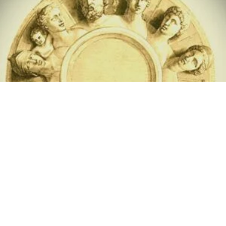
ἸδεοΘέατρον – Ἑλληνικόν
Πνεῦμα Πρόγραμμα Μαθημάτων
ἀπό 19/02 ἔως 24/02