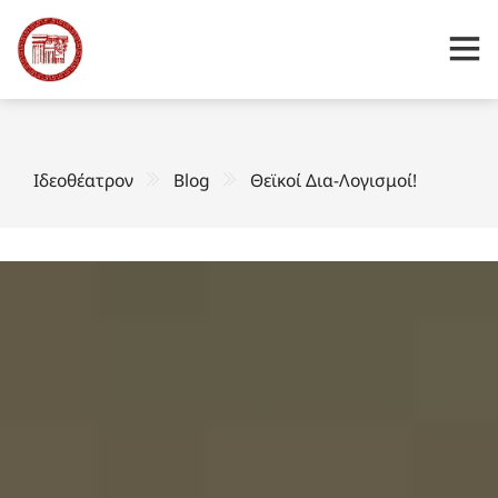
Ιδεοθέατρον
Blog
Θεϊκοί Δια-Λογισμοί!