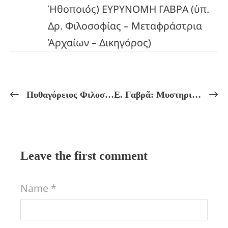
Ἡθοποιός) ΕΥΡΥΝΟΜΗ ΓΑΒΡΑ (ὑπ.
Δρ. Φιλοσοφίας – Μεταφράστρια
Ἀρχαίων – Δικηγόρος)
Πυθαγόρειος Φιλοσοφία!
Ε. Γαβρᾶ: Μυστηριακή Ἑρμηνεία τῆς Ὀδύσσειας!
Leave the first comment
Name *