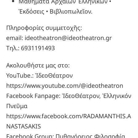
Μαθήματα Ἀρχαίων Ἑλληνικῶν •
Ἐκδόσεις • Βιβλιοπωλεῖον.
Πληροφορίες συμμετοχῆς:
email: ideotheatron@ideotheatron.gr
Τηλ.: 6931191493
Ακολουθήστε μας στο:
YouTube.: ἸδεοΘέατρον
https://www.youtube.com/@ideotheatron
Facebook Fanpage: ἸδεοΘέατρον, Ἑλληνικόν
Πνεῦμα
https://www.facebook.com/RADAMANTHIS.A
NASTASAKIS
Facebook Group: Πυθαγόρειος Φιλοσοφία