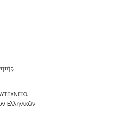
νητής.
ΥΤΕΧΝΕΙΟ.
ίων Ἑλληνικῶν