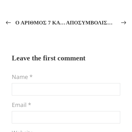
Ο ΑΡΙΘΜΟΣ 7 ΚΑΙ Η ΠΥΘΑΓΟΡΕΙΑ ΑΥΤΟΓΝΩΣΙΑ! Πρακτικά Μαθήματα Πυθαγορείου Φιλοσοφίας, Αὐτογνωσίας καί Μυητικῆς Ἀγωγῆς.
ΑΠΟΣΥΜΒΟΛΙΣΜΟΣ ΕΛΛΗΝΙΚΗΣ ΜΥΘΟΛΟΓΙΑΣ! ΑΡΓΟΝΑΥΤΙΚΗ ΕΚΣΤΡΑΤΕΙΑ! ΤΟ ΚΟΣΜΙΚΟ ΤΑΞΙΔΙ ΤΗΣ ΨΥΧΗΣ!
Leave the first comment
Name *
Email *