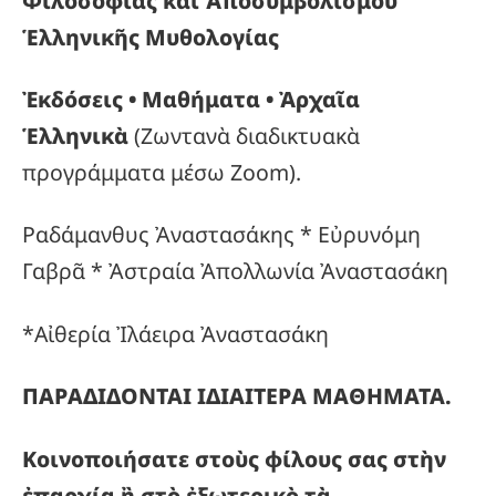
Φιλοσοφίας καὶ Ἀποσυμβολισμοῦ
Ἑλληνικῆς Μυθολογίας
Ἐκδόσεις • Μαθήματα • Ἀρχαῖα
Ἑλληνικὰ
(Ζωντανὰ διαδικτυακὰ
προγράμματα μέσω Zoom).
Ραδάμανθυς Ἀναστασάκης * Εὐρυνόμη
Γαβρᾶ * Ἀστραία Ἀπολλωνία Ἀναστασάκη
*Αἰθερία Ἰλάειρα Ἀναστασάκη
ΠΑΡΑΔΙΔΟΝΤΑΙ ΙΔΙΑΙΤΕΡΑ ΜΑΘΗΜΑΤΑ.
Κοινοποιήσατε στοὺς φίλους σας στὴν
ἐπαρχία ἢ στὸ ἐξωτερικὸ τὰ