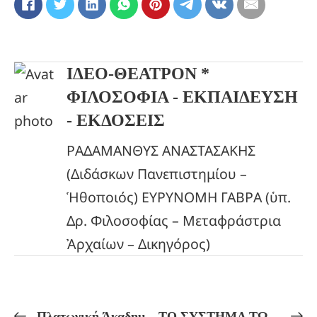
ΙΔΕΟ-ΘΕΑΤΡΟΝ *
ΦΙΛΟΣΟΦΙΑ - ΕΚΠΑΙΔΕΥΣΗ
- ΕΚΔΟΣΕΙΣ
ΡΑΔΑΜΑΝΘΥΣ ΑΝΑΣΤΑΣΑΚΗΣ
(Διδάσκων Πανεπιστημίου –
Ἡθοποιός) ΕΥΡΥΝΟΜΗ ΓΑΒΡΑ (ὑπ.
Δρ. Φιλοσοφίας – Μεταφράστρια
Ἀρχαίων – Δικηγόρος)
Πλατωνική Άκαδημία! ΜΥΣΤΗΡΙΑΚΗ ΕΡΜΗΝΕΙΑ ΤΩΝ ΠΛΑΤΩΝΙΚΩΝ ΜΥΘΩΝ ΠΕΡΙ ΑΤΛΑΝΤΙΔΟΣ Α’ μέ σχόλια τοῦ Πρόκλου!
ΤΟ ΣΥΣΤΗΜΑ ΤΩΝ ΑΡΕΤΩΝ ΠΟΥ ΟΔΗΓΕΙ ΣΤΗΝ ΘΕΩΣΗ! – ΤΑ ΧΑΛΔΑΪΚΑ ΛΟΓΙΑ ΚΑΙ Η ΠΝΕΥΜΑΤΙΚΗ ΙΕΡΑΡΧΙΑ!- ΑΝΩΤΕΡΑ ΟΝΤΑ – ΑΓΓΕΛΟΙ – ΔΑΙΜΟΝΕΣ – ΨΥΧΕΣ!-ΘΕΟΥΡΓΙΑ ΚΑΙ ΝΕΟΠΛΑΤΩΝΙΚΗ ΦΙΛΟΣΟΦΙΑ (Πλωτίνος – Πρόκλος)