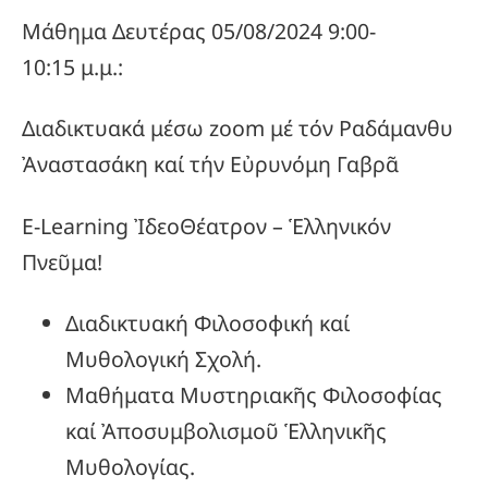
Μάθημα Δευτέρας 05/08/2024 9:00-
10:15 μ.μ.:
Διαδικτυακά μέσω zoom μέ τόν Ραδάμανθυ
Ἀναστασάκη καί τήν Εὐρυνόμη Γαβρᾶ
E-Learning ἸδεοΘέατρον – Ἑλληνικόν
Πνεῦμα!
Διαδικτυακή Φιλοσοφική καί
Μυθολογική Σχολή.
Μαθήματα Μυστηριακῆς Φιλοσοφίας
καί Ἀποσυμβολισμοῦ Ἑλληνικῆς
Μυθολογίας.