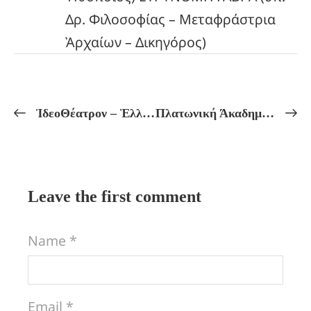
Δρ. Φιλοσοφίας – Μεταφράστρια
Ἀρχαίων – Δικηγόρος)
ἸδεοΘέατρον – Ἑλληνικόν Πνεῦμα Πρόγραμμα Μαθημάτων ἀπό 05/08 ἔως 08/08
Πλατωνική Άκαδημία! Πλάτωνος: «ΠΟΛΙΤΕΙΑ!» ΤΟ ΣΠΗΛΑΙΟΝ ΤΟΥ ΠΛΑΤΩΝΟΣ! Μυστηριακή ἑρμηνεία μέ σχόλια τοῦ Πρόκλου!
Leave the first comment
Name *
Email *