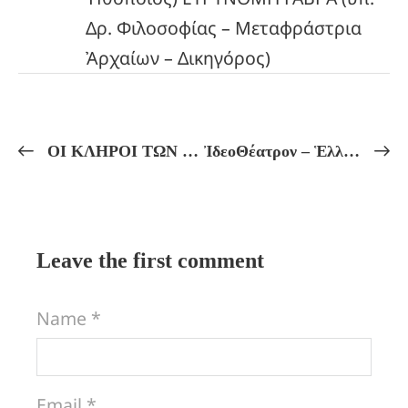
Δρ. Φιλοσοφίας – Μεταφράστρια
Ἀρχαίων – Δικηγόρος)
ΟΙ ΚΛΗΡΟΙ ΤΩΝ ΨΥΧΩΝ ΚΑΙ Η ΓΕΩΜΕΤΡΙΚΗ ΑΝΑΛΟΓΙΑ ΤΩΝ ΝΕΩΝ ΕΝΣΑΡΚΩΣΕΩΝ! Ο ΜΥΘΟΣ ΤΟΥ ΗΡΟΣ! Η ΠΟΡΕΙΑ ΤΗΣ ΨΥΧΗΣ ΜΕΤΑ ΤΟΝ ΘΑΝΑΤΟ! Πλατωνική Άκαδημία!ΜΥΣΤΗΡΙΑΚΗ ΕΡΜΗΝΕΙΑ ΟΛΩΝ ΤΩΝ ΠΛΑΤΩΝΙΚΩΝ ΜΥΘΩΝ μέ σχόλια τοῦ Πρόκλου!
ἸδεοΘέατρον – Ἑλληνικόν Πνεῦμα Πρόγραμμα Μαθημάτων ἀπό 14/10 ἔως 19/10
Leave the first comment
Name *
Email *