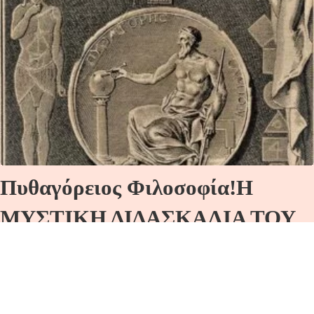
Πυθαγόρειος Φιλοσοφία!Η
ΜΥΣΤΙΚΗ ΔΙΔΑΣΚΑΛΙΑ ΤΟΥ
ΠΥΘΑΓΟΡΙΣΜΟΥ!Νέος
Εἰσαγωγικός Κύκλος! Ἀπό τήν
Θεωρία στήν Πράξη!Πρακτικά