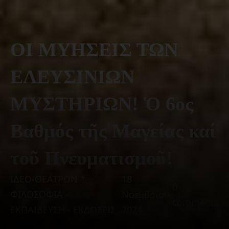
ΟΙ ΜΥΗΣΕΙΣ ΤΩΝ
ΕΛΕΥΣΙΝΙΩΝ
ΜΥΣΤΗΡΙΩΝ! Ὁ 6ος
Βαθμός τῆς Μαγείας καί
τοῦ Πνευματισμοῦ!
ΙΔΕΟ-ΘΕΑΤΡΟΝ *
18
0
ΦΙΛΟΣΟΦΙΑ -
Νοεμβρίου,
comments
ΕΚΠΑΙΔΕΥΣΗ - ΕΚΔΟΣΕΙΣ
2024