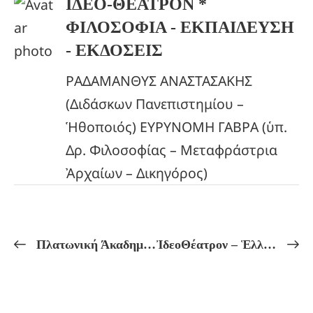
ΙΔΕΟ-ΘΕΑΤΡΟΝ *
ΦΙΛΟΣΟΦΙΑ - ΕΚΠΑΙΔΕΥΣΗ
- ΕΚΔΟΣΕΙΣ
ΡΑΔΑΜΑΝΘΥΣ ΑΝΑΣΤΑΣΑΚΗΣ
(Διδάσκων Πανεπιστημίου –
Ἡθοποιός) ΕΥΡΥΝΟΜΗ ΓΑΒΡΑ (ὑπ.
Δρ. Φιλοσοφίας – Μεταφράστρια
Ἀρχαίων – Δικηγόρος)
Πλατωνική Άκαδημία! ΜΥΣΤΗΡΙΑΚΗ ΕΡΜΗΝΕΙΑ ΤΩΝ ΠΛΑΤΩΝΙΚΩΝ ΜΥΘΩΝ Πλάτωνος «ΦΑΙΔΡΟΣ» – ΤΟ ΑΡΜΑ ΤΗΣ ΨΥΧΗΣ! μέ σχόλια Ἑρμεία καί Πρόκλου!
ἸδεοΘέατρον – Ἑλληνικόν Πνεῦμα Πρόγραμμα Μαθημάτων ἀπό 25/11 ἔως 30/11