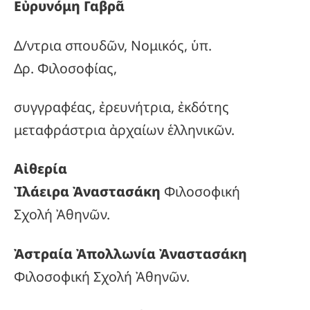
Εὐρυνόμη Γαβρᾶ
Δ/ντρια σπουδῶν, Νομικός, ὑπ.
Δρ. Φιλοσοφίας,
συγγραφέας, ἐρευνήτρια, ἐκδότης
μεταφράστρια ἀρχαίων ἑλληνικῶν.
Αἰθερία
Ἰλάειρα Ἀναστασάκη
Φιλοσοφική
Σχολή Ἀθηνῶν.
Ἀστραία Ἀπολλωνία Ἀναστασάκη
Φιλοσοφική Σχολή Ἀθηνῶν.