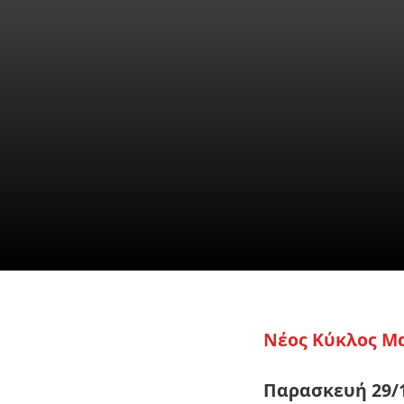
Πλατωνική Ἀκαδη
ἑρμηνεία μέ σχόλι
ΙΔΕΟ-ΘΕΑΤΡΟΝ * 
Νέος Κύκλος Μ
Παρασκευή 29/1