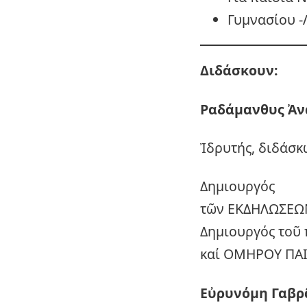
Γυμνασίου -
Διδάσκουν:
Ραδάμανθυς
Ἀν
Ἰδρυτής, διδάσκ
Δημιουργός
τῶν ΕΚΔΗΛΩΣΕΩ
Δημιουργός τοῦ 
καί ΟΜΗΡΟΥ ΠΑΙ
Εὐρυνόμη Γαβρ