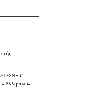
νητής.
ΥΤΕΧΝΕΙΟ.
ίων Ἑλληνικῶν