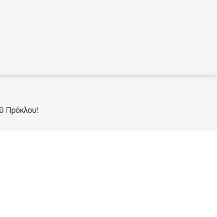
ῦ Πρόκλου!