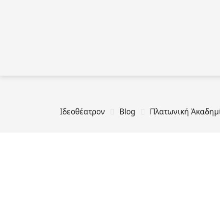
Ιδεοθέατρον
Blog
Πλατωνική Ἀκαδημί