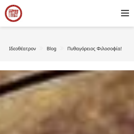
Ιδεοθέατρον
Blog
Πυθαγόρειος Φιλοσοφία!