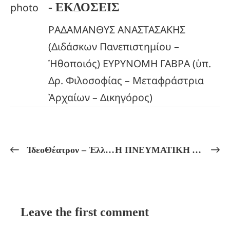
- ΕΚΔΟΣΕΙΣ
ΡΑΔΑΜΑΝΘΥΣ ΑΝΑΣΤΑΣΑΚΗΣ
(Διδάσκων Πανεπιστημίου –
Ἡθοποιός) ΕΥΡΥΝΟΜΗ ΓΑΒΡΑ (ὑπ.
Δρ. Φιλοσοφίας – Μεταφράστρια
Ἀρχαίων – Δικηγόρος)
ἸδεοΘέατρον – Ἑλληνικόν Πνεῦμα Πρόγραμμα Μαθημάτων ἀπό 07/07 ἔως 12/07
Η ΠΝΕΥΜΑΤΙΚΗ ΔΥΝΑΜΗ ΤΟΥ ΗΛΙΟΥ ΚΑΙ ΟΙ ΑΡΙΘΜΗΤΙΚΕΣ ΑΝΑΛΟΓΙΕΣ ΤΗΣ ΨΥΧΗΣ ΣΤΗΝ ΠΥΘΑΓΟΡΕΙΑ ΦΙΛΟΣΟΦΙΑ! Πρακτικά Μαθήματα Πυθαγορείου Φιλοσοφίας, Αὐτογνωσίας καί Μυητικῆς Ἀγωγῆς.
Leave the first comment