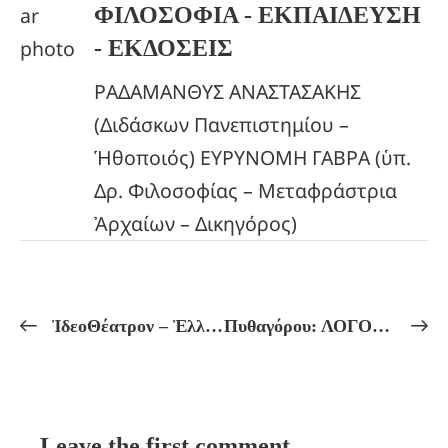
ΦΙΛΟΣΟΦΙΑ - ΕΚΠΑΙΔΕΥΣΗ
- ΕΚΔΟΣΕΙΣ
ΡΑΔΑΜΑΝΘΥΣ ΑΝΑΣΤΑΣΑΚΗΣ
(Διδάσκων Πανεπιστημίου –
Ἡθοποιός) ΕΥΡΥΝΟΜΗ ΓΑΒΡΑ (ὑπ.
Δρ. Φιλοσοφίας – Μεταφράστρια
Ἀρχαίων – Δικηγόρος)
ἸδεοΘέατρον – Ἑλληνικόν Πνεῦμα Πρόγραμμα Μαθημάτων ἀπό 14/07 ἔως 19/07
Πυθαγόρου: ΛΟΓΟΣ ΠΕΡΙ ΑΠΕΙΡΟΥ! Πρακτικά Μαθήματα Πυθαγορείου Φιλοσοφίας, Αὐτογνωσίας καί Μυητικῆς Ἀγωγῆς.
Leave the first comment