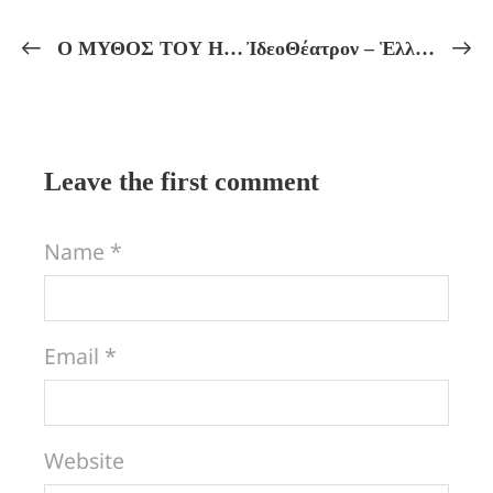
Ο ΜΥΘΟΣ ΤΟΥ ΗΡΟΣ! Η ΠΟΡΕΙΑ ΤΗΣ ΨΥΧΗΣ ΜΕΤΑ ΤΟΝ ΘΑΝΑΤΟ!
ἸδεοΘέατρον – Ἑλληνικόν Πνεῦμα Πρόγραμμα Μαθημάτων ἀπό 30/09 ἔως 05/10
Leave the first comment
Name *
Email *
Website