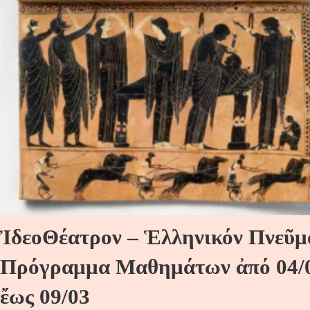
ἸδεοΘέατρον – Ἑλληνικόν Πνεῦμ
Πρόγραμμα Μαθημάτων ἀπό 04/
ἔως 09/03